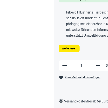
liebevoll illustrierte Tierge
sensibilisiert Kinder für L
pädagogisch einsetzbar in 
mit weiterführenden Inform
unterstützt Umweltbildung u
weiterlesen
Produkt Anzahl: Gi
S
Zum Merkzettel hinzufügen
Versandkostenfrei ab 69 Eur