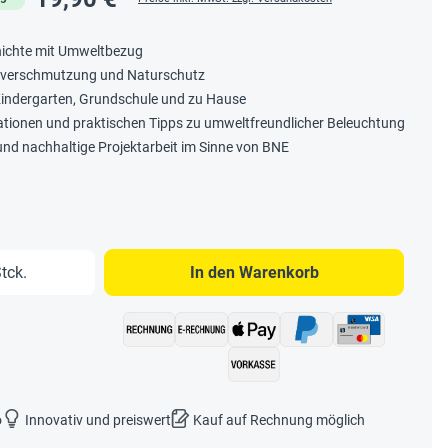
schichte mit Umweltbezug
ichtverschmutzung und Naturschutz
Kindergarten, Grundschule und zu Hause
ationen und praktischen Tipps zu umweltfreundlicher Beleuchtung
nd nachhaltige Projektarbeit im Sinne von BNE
b den gewünschten Wert ein oder benutze 
tck.
In den Warenkorb
o
Innovativ und preiswert
Kauf auf Rechnung möglich