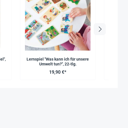
l",
Lernspiel "Was kann ich für unsere
Projektk
Umwelt tun?", 22-tlg.
schütze
19,90 €*