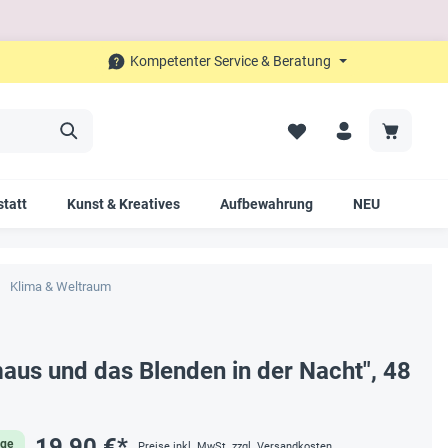
Kompetenter Service & Beratung
tatt
Kunst & Kreatives
Aufbewahrung
NEU
SAL
Klima & Weltraum
aus und das Blenden in der Nacht", 48
19,90 €*
age
Preise inkl. MwSt. zzgl. Versandkosten