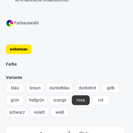
Farbauswahl
weiterlesen
Farbe
Variante
blau
braun
dunkelblau
dunkelrot
gelb
grün
hellgrün
orange
rosa
rot
schwarz
violett
weiß
Produkt Anzahl: Gib den gewünschten Wert e