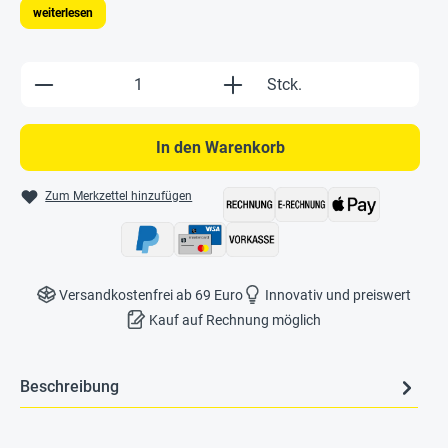
weiterlesen
Produkt Anzahl: Gib den gewünschten Wert e
Stck.
In den Warenkorb
Zum Merkzettel hinzufügen
Versandkostenfrei ab 69 Euro
Innovativ und preiswert
Kauf auf Rechnung möglich
Beschreibung