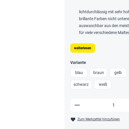
lichtdurchlässig mit sehr ho
brillante Farben nicht unte
auswaschbar aus den meiste
für viele verschiedene Malt
weiterlesen
Variante
blau
braun
gelb
schwarz
weiß
Produkt Anzahl: Gi
Zum Merkzettel hinzufügen