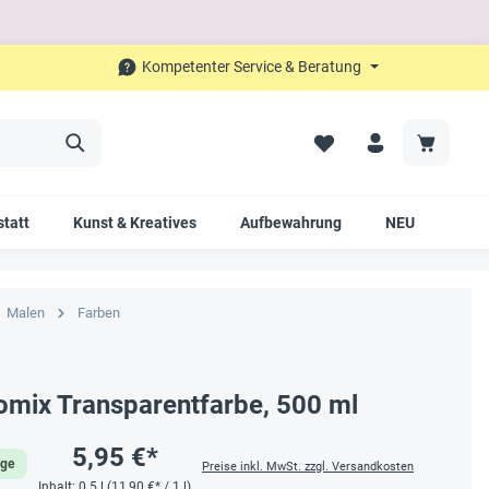
Kompetenter Service & Beratung
tatt
Kunst & Kreatives
Aufbewahrung
NEU
SAL
Malen
Farben
omix Transparentfarbe, 500 ml
5,95 €*
age
Preise inkl. MwSt. zzgl. Versandkosten
Inhalt:
0.5 l
(11,90 €* / 1 l)