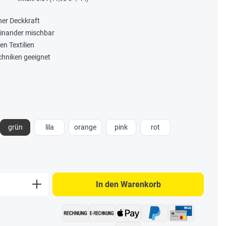
her Deckkraft
reinander mischbar
n Textilien
echniken geeignet
grün
lila
orange
pink
rot
b den gewünschten Wert ein oder benutze 
In den Warenkorb