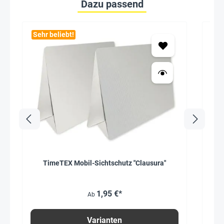
Dazu passend
Sehr beliebt!
Seh
TimeTEX Mobil-Sichtschutz "Clausura"
1,95 €*
Ab
Varianten