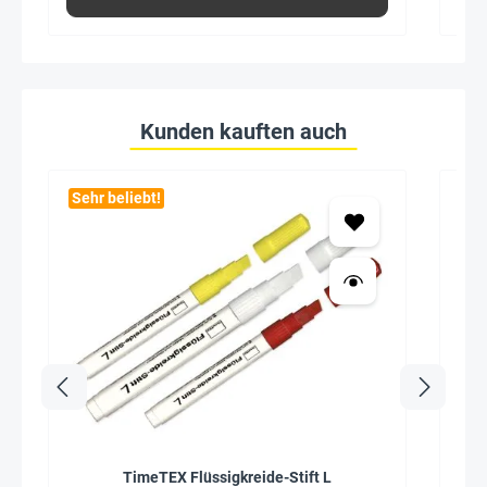
Kunden kauften auch
Sehr beliebt!
Seh
TimeTEX Flüssigkreide-Stift L