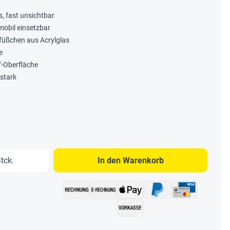
, fast unsichtbar
mobil einsetzbar
füßchen aus Acrylglas
e
f-Oberfläche
stark
b den gewünschten Wert ein oder benutze 
tck.
In den Warenkorb