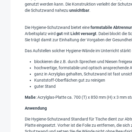
genutzt werden kann. Die Konstruktion verleiht der Schut
die Schutzwand nahezu
unsichtbar
.
Die Hygiene-Schutzwand bietet eine
formstabile Abtrennu
Arbeitsplatz wird
gut
mit
Licht versorgt
. Dabei blockt die 
Sie trägt damit zur Einhaltung der Vorgaben der Gesundheit
Das Aufstellen solcher Hygiene-Wände im Unterricht stärkt
blockieren die z.B. durch Sprechen und Niesen freiges
hochwertige, formstabile und optisch ansprechende 
ganz in Acrylglas gehalten, Schutzwand ist fast unsic
Kunststoff-Oberflächen gut zu reinigen
guter Stand
Maße
: Acrylglas-Platte ca. 700 (T) x 850 mm (H) x 3 mm st
Anwendung
Die Hygiene-Schutzwand Standard für Tische dient zur Abtr
Platte eingesetzt. Vorher ist die Folie zu entfernen, die s
Schutzwand und setzen Sie die Wände nicht ohne Beaufsichti