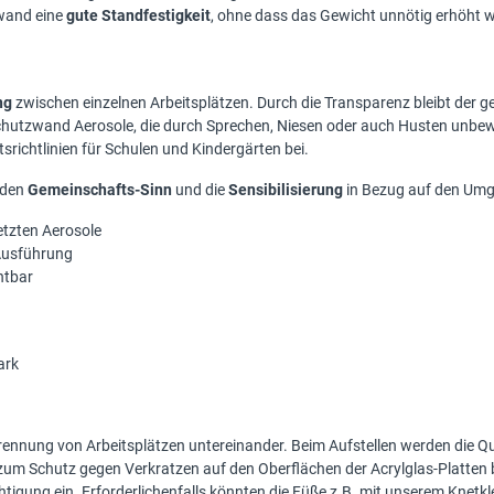
zwand eine
gute Standfestigkeit
, ohne dass das Gewicht unnötig erhöht wi
ng
zwischen einzelnen Arbeitsplätzen. Durch die Transparenz bleibt der
Schutzwand Aerosole, die durch Sprechen, Niesen oder auch Husten unbew
srichtlinien für Schulen und Kindergärten bei.
 den
Gemeinschafts-Sinn
und die
Sensibilisierung
in Bezug auf den Umga
etzten Aerosole
Ausführung
htbar
ark
ennung von Arbeitsplätzen untereinander. Beim Aufstellen werden die Qu
ich zum Schutz gegen Verkratzen auf den Oberflächen der Acrylglas-Platten 
gung ein. Erforderlichenfalls könnten die Füße z.B. mit unserem Knetkleb