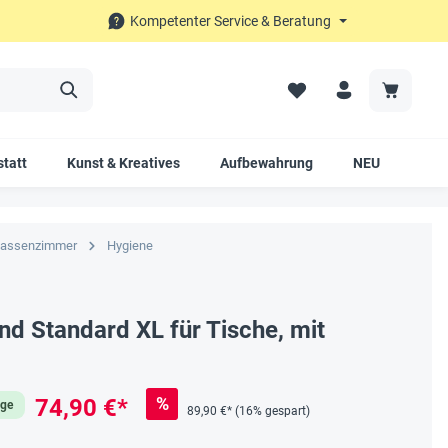
Kompetenter Service & Beratung
tatt
Kunst & Kreatives
Aufbewahrung
NEU
SAL
lassenzimmer
Hygiene
d Standard XL für Tische, mit
%
74,90 €*
age
89,90 €*
(16% gespart)