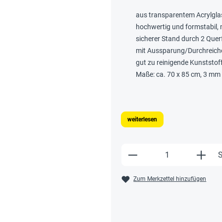
aus transparentem Acrylglas
hochwertig und formstabil, 
sicherer Stand durch 2 Quer
mit Aussparung/Durchreich
gut zu reinigende Kunststof
Maße: ca. 70 x 85 cm, 3 mm 
weiterlesen
Produkt Anzahl: Gi
S
Zum Merkzettel hinzufügen