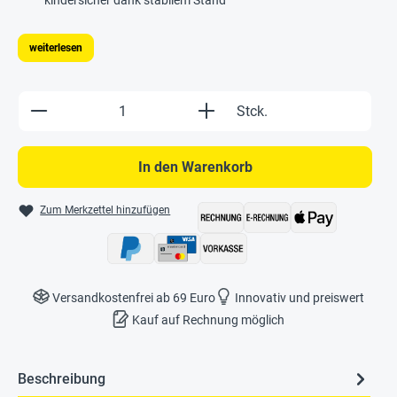
weiterlesen
Produkt Anzahl: Gib den gewünschten Wert e
Stck.
In den Warenkorb
Zum Merkzettel hinzufügen
Versandkostenfrei ab 69 Euro
Innovativ und preiswert
Kauf auf Rechnung möglich
Beschreibung