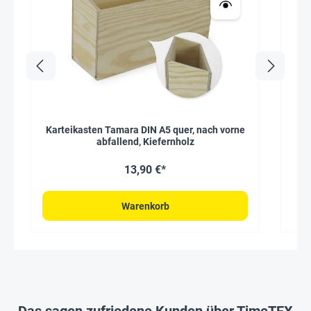
Karteikasten Tamara DIN A5 quer, nach vorne
Flü
abfallend, Kiefernholz
13,90 €*
Warenkorb