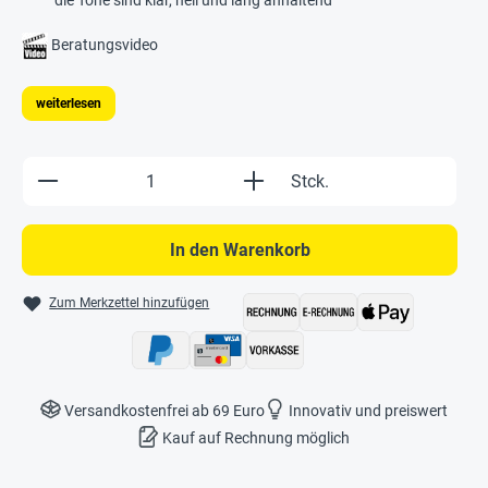
Beratungsvideo
weiterlesen
Produkt Anzahl: Gib den gewünschten Wert e
Stck.
In den Warenkorb
Zum Merkzettel hinzufügen
Versandkostenfrei ab 69 Euro
Innovativ und preiswert
Kauf auf Rechnung möglich