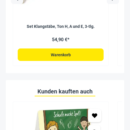
Set Klangstäbe, Ton H, A und E, 3-tlg.
54,90 €*
Warenkorb
Kunden kauften auch
Seh