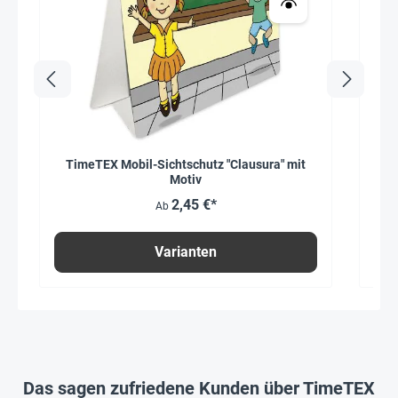
TimeTEX Mobil-Sichtschutz "Clausura" mit
Flü
Motiv
2,45 €*
Ab
Varianten
Das sagen zufriedene Kunden über TimeTEX