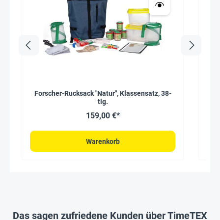
Forscher-Rucksack "Natur", Klassensatz, 38-
Le
tlg.
159,00 €*
Warenkorb
Das sagen zufriedene Kunden über TimeTEX