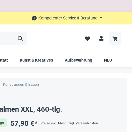
Kompetenter Service & Beratung
tatt
Kunst & Kreatives
Aufbewahrung
NEU
SAL
Konstruieren & Bauen
almen XXL, 460-tlg.
57,90 €*
age
Preise inkl. MwSt. zzgl. Versandkosten