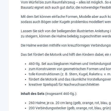
Vom Würfel bis zum Raumfahrzeug – alles ist möglich. So ent
Bausatz eignet sich auch gut dafür, die notwendige Flexibi
Mit dem Set können einfache Formen, Modelle aber auch ko
sodass auch Bögen oder Kugeln problemlos modelliert we
Lassen Sie sich von der beiliegenden illustrierten Anleitun
zu steigern, können die Halme beliebig zugeschnitten werd
Die Halme werden mithilfe von kreuzförmigen Verbindungs
Das Set fördert die Motorik und hilft den Kindern dabei, e
460-tlg. Set aus biegbaren Halmen und Verbindungss
zum Konstruieren von geometrischen Formen und k
tolle Konstruktionen (z. B. Stern, Kugel, Rakete u. v.
fördert die Motorik und das räumliche Vorstellungsv
kreativer Spielspaß für Nachwuchsarchitekten
Inhalt des Sets
(insgesamt 460-tlg.):
260 Halme, je ca. 20 cm lang (gelb, orange, rot, blau, 
200 Verbindungsstecker (gelb, orange, rot, blau, grün)