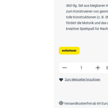
460-tlg. Set aus biegbaren
zum Konstruieren von geom
tolle Konstruktionen (z. B. 
fördert die Motorik und da
kreativer Spielspaß für Na
weiterlesen
Produkt Anzahl: Gi
S
Zum Merkzettel hinzufügen
Versandkostenfrei ab 69 Eur