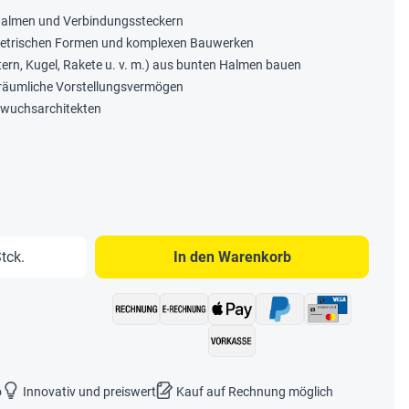
 Halmen und Verbindungssteckern
etrischen Formen und komplexen Bauwerken
Stern, Kugel, Rakete u. v. m.) aus bunten Halmen bauen
s räumliche Vorstellungsvermögen
chwuchsarchitekten
b den gewünschten Wert ein oder benutze 
tck.
In den Warenkorb
o
Innovativ und preiswert
Kauf auf Rechnung möglich