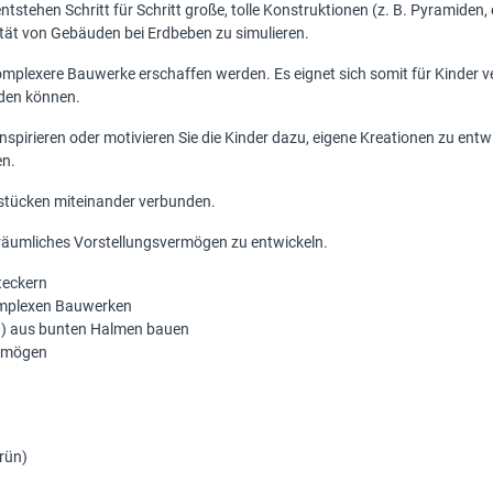
stehen Schritt für Schritt große, tolle Konstruktionen (z. B. Pyramiden, 
lität von Gebäuden bei Erdbeben zu simulieren.
mplexere Bauwerke erschaffen werden. Es eignet sich somit für Kinder v
rden können.
g inspirieren oder motivieren Sie die Kinder dazu, eigene Kreationen zu e
en.
stücken miteinander verbunden.
in räumliches Vorstellungsvermögen zu entwickeln.
teckern
omplexen Bauwerken
 m.) aus bunten Halmen bauen
ermögen
grün)