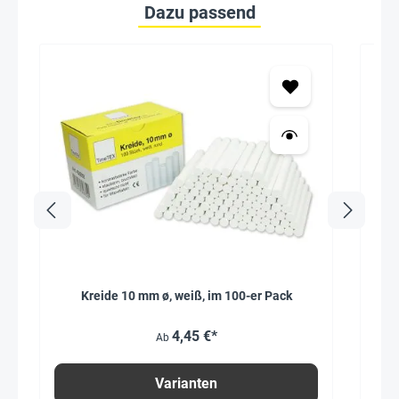
Dazu passend
Seh
Kreide 10 mm ø, weiß, im 100-er Pack
4,45 €*
Ab
Varianten