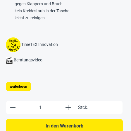
gegen Klappern und Bruch
kein Kreidestaub in der Tasche
leicht zu reinigen
TimeTEX Innovation
Beratungsvideo
weiterlesen
Produkt Anzahl: Gib den gewünschten Wert e
Stck.
In den Warenkorb