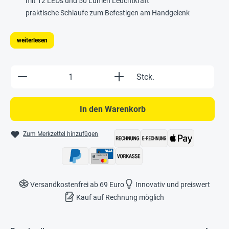
mit 12 LEDs und 50 Lumen Leuchtkraft
praktische Schlaufe zum Befestigen am Handgelenk
weiterlesen
Produkt Anzahl: Gib den gewünschten Wert e
Stck.
In den Warenkorb
Zum Merkzettel hinzufügen
Versandkostenfrei ab 69 Euro
Innovativ und preiswert
Kauf auf Rechnung möglich