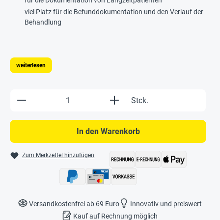
viel Platz für die Befunddokumentation und den Verlauf der
Behandlung
weiterlesen
Produkt Anzahl: Gib den gewünschten Wert e
Stck.
In den Warenkorb
Zum Merkzettel hinzufügen
Versandkostenfrei ab 69 Euro
Innovativ und preiswert
Kauf auf Rechnung möglich