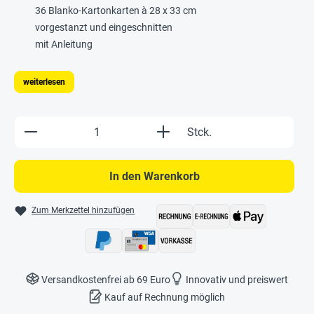
36 Blanko-Kartonkarten à 28 x 33 cm
vorgestanzt und eingeschnitten
mit Anleitung
weiterlesen
Produkt Anzahl: Gib den gewünschten Wert e
Stck.
In den Warenkorb
Zum Merkzettel hinzufügen
Versandkostenfrei ab 69 Euro
Innovativ und preiswert
Kauf auf Rechnung möglich