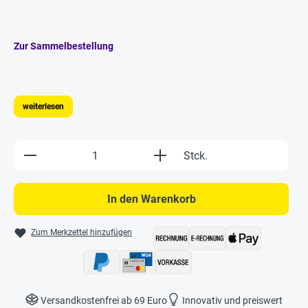
Zur Sammelbestellung
weiterlesen
Produkt Anzahl: Gib den gewünschten Wert e
Stck.
In den Warenkorb
Zum Merkzettel hinzufügen
Versandkostenfrei ab 69 Euro
Innovativ und preiswert