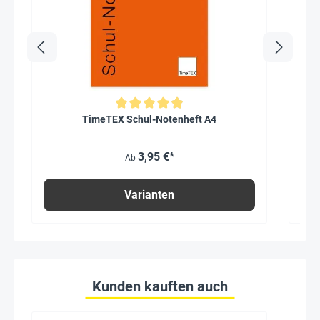
Ti
Durchschnittliche Bewertung von 4.9 von 5 Sternen
TimeTEX Schul-Notenheft A4
3,95 €*
Ab
Varianten
Kunden kauften auch