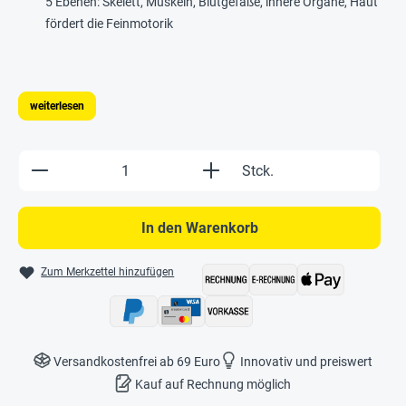
5 Ebenen: Skelett, Muskeln, Blutgefäße, innere Organe, Haut
fördert die Feinmotorik
weiterlesen
Produkt Anzahl: Gib den gewünschten Wert e
Stck.
In den Warenkorb
Zum Merkzettel hinzufügen
Versandkostenfrei ab 69 Euro
Innovativ und preiswert
Kauf auf Rechnung möglich