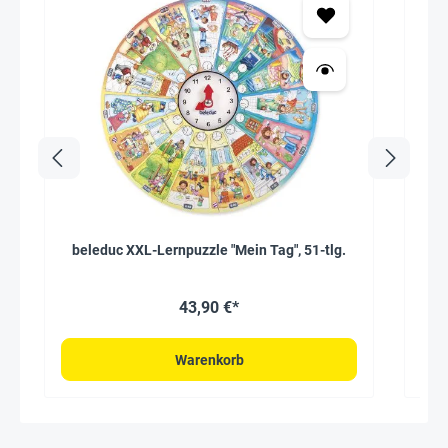
beleduc XXL-Lernpuzzle "Mein Tag", 51-tlg.
Bi
43,90 €*
Warenkorb