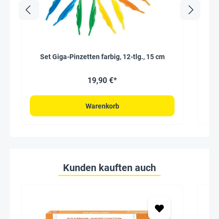
Set Giga-Pinzetten farbig, 12-tlg., 15 cm
19,90 €*
Warenkorb
Kunden kauften auch
Seh