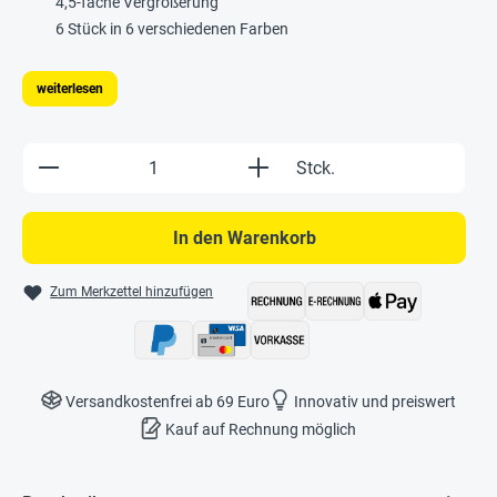
4,5-fache Vergrößerung
6 Stück in 6 verschiedenen Farben
weiterlesen
Produkt Anzahl: Gib den gewünschten Wert e
Stck.
In den Warenkorb
Zum Merkzettel hinzufügen
Versandkostenfrei ab 69 Euro
Innovativ und preiswert
Kauf auf Rechnung möglich