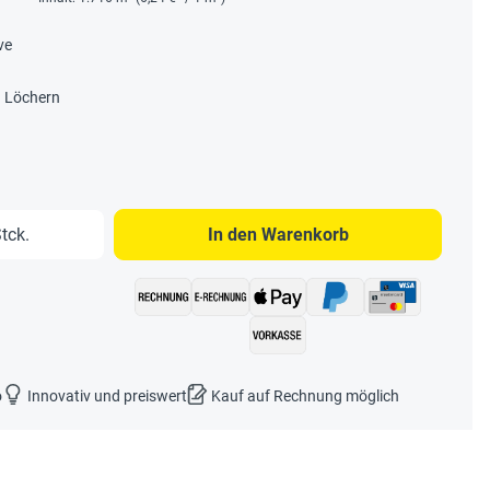
ve
n Löchern
b den gewünschten Wert ein oder benutze 
tck.
In den Warenkorb
o
Innovativ und preiswert
Kauf auf Rechnung möglich