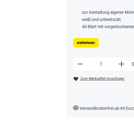
zur Gestaltung eigener Moti
weiß und unbedruckt
40 Blatt mit vorgestochene
weiterlesen
Produkt Anzahl: Gi
S
Zum Merkzettel hinzufügen
Versandkostenfrei ab 69 Eur