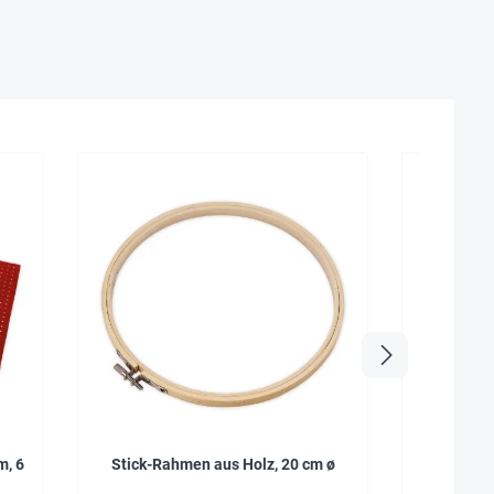
m, 6
Stick-Rahmen aus Holz, 20 cm ø
Bastel-Fi