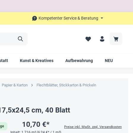
Kompetenter Service & Beratung
tatt
Kunst & Kreatives
Aufbewahrung
NEU
SAL
Papier & Karton
Flechtblätter, Stickkarton & Prickeln
17,5x24,5 cm, 40 Blatt
10,70 €*
age
Preise inkl. MwSt. zzgl. Versandkosten
Inhalt:
1.716 m²
(6,24 €* / 1 m²)