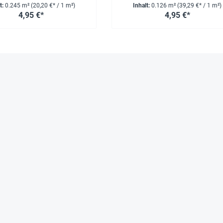
t:
0.245 m²
(20,20 €* / 1 m²)
Inhalt:
0.126 m²
(39,29 €* / 1 m²)
4,95 €*
4,95 €*
Das sagen zufriedene Kunden über TimeTEX
Entdecken Sie unsere Aktionen
Große Aufrä