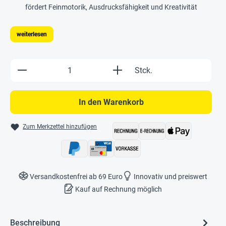
fördert Feinmotorik, Ausdrucksfähigkeit und Kreativität
weiterlesen
Produkt Anzahl: Gib den gewünschten Wert e
Stck.
In den Warenkorb
Zum Merkzettel hinzufügen
Versandkostenfrei ab 69 Euro
Innovativ und preiswert
Kauf auf Rechnung möglich
Beschreibung