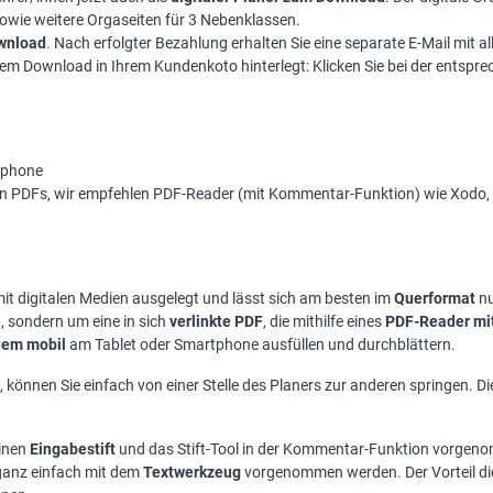
wie weitere Orgaseiten für 3 Nebenklassen.
ownload
.
Nach erfolgter Bezahlung erhalten Sie eine separate E-Mail mit 
em Download in Ihrem Kundenkoto hinterlegt: Klicken Sie bei der entspr
rtphone
n PDFs, wir empfehlen PDF-Reader (mit Kommentar-Funktion) wie Xodo, A
g mit digitalen Medien ausgelegt und lässt sich am besten im
Querformat
nu
, sondern um eine in sich
verlinkte PDF
, die mithilfe eines
PDF-Reader mi
em mobil
am Tablet oder Smartphone ausfüllen und durchblättern.
 können Sie einfach von einer Stelle des Planers zur anderen springen. D
einen
Eingabestift
und das Stift-Tool in der Kommentar-Funktion vorge
 ganz einfach mit dem
Textwerkzeug
vorgenommen werden. Der Vorteil die