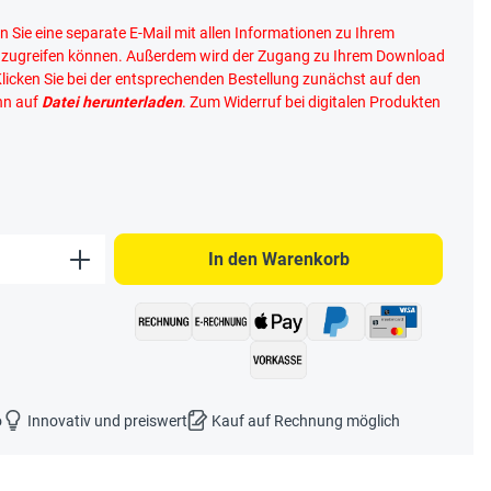
n Sie eine separate E-Mail mit allen Informationen zu Ihrem
n zugreifen können. Außerdem wird der Zugang zu Ihrem Download
Klicken Sie bei der entsprechenden Bestellung zunächst auf den
nn auf
Datei herunterladen
. Zum Widerruf bei digitalen Produkten
b den gewünschten Wert ein oder benutze 
In den Warenkorb
o
Innovativ und preiswert
Kauf auf Rechnung möglich