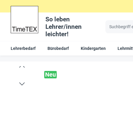
So leben
Lehrer/innen
leichter!
Lehrerbedarf
Bürobedarf
Kindergarten
Lehrmit
Neu