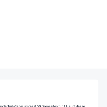
Grundschul-Planer umfasst 50 Orgaseiten für 1 Hauptklasse ,