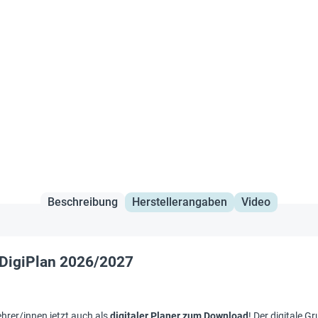
Beschreibung
Herstellerangaben
Video
 DigiPlan 2026/2027
ehrer/innen jetzt auch als
digitaler Planer zum Download
! Der digitale 