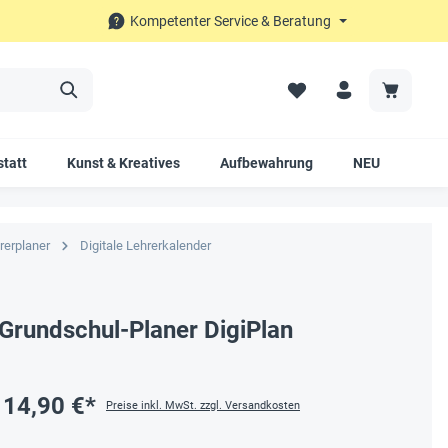
Kompetenter Service & Beratung
tatt
Kunst & Kreatives
Aufbewahrung
NEU
SAL
rerplaner
Digitale Lehrerkalender
Grundschul-Planer DigiPlan
14,90 €*
Preise inkl. MwSt. zzgl. Versandkosten