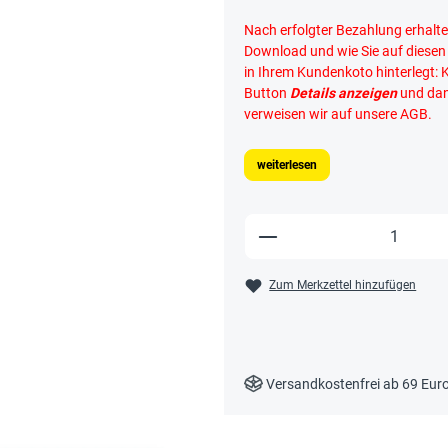
Nach erfolgter Bezahlung erhalte
Download und wie Sie auf diese
in Ihrem Kundenkoto hinterlegt: 
Button
Details anzeigen
und da
verweisen wir auf unsere AGB.
weiterlesen
Produkt Anzahl: Gi
Zum Merkzettel hinzufügen
Versandkostenfrei ab 69 Eur