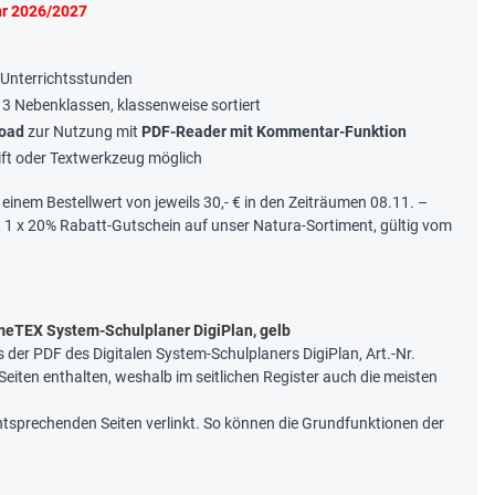
ahr 2026/2027
8 Unterrichtsstunden
 3 Nebenklassen, klassenweise sortiert
oad
zur Nutzung mit
PDF-Reader mit Kommentar-Funktion
ift oder Textwerkzeug möglich
b einem Bestellwert von jeweils 30,- € in den Zeiträumen 08.11. –
, 1 x 20% Rabatt-Gutschein auf unser Natura-Sortiment, gültig vom
meTEX System-Schulplaner DigiPlan, gelb
s der PDF des Digitalen System-Schulplaners DigiPlan, Art.-Nr.
 Seiten enthalten, weshalb im seitlichen Register auch die meisten
entsprechenden Seiten verlinkt. So können die Grundfunktionen der