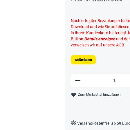
Nach erfolgter Bezahlung erhalte
Download und wie Sie auf diese
in Ihrem Kundenkoto hinterlegt: 
Button
Details anzeigen
und da
verweisen wir auf unsere AGB.
weiterlesen
Produkt Anzahl: Gi
Zum Merkzettel hinzufügen
Versandkostenfrei ab 69 Eur