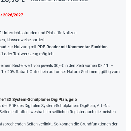
ahr 2026/2027
10 Unterrichtsstunden und Platz für Notizen
sen, klassenweise sortiert
oad
zur Nutzung mit
PDF-Reader mit Kommentar-Funktion
ift oder Textwerkzeug möglich
b einem Bestellwert von jeweils 30,- € in den Zeiträumen 08.11. –
, 1 x 20% Rabatt-Gutschein auf unser Natura-Sortiment, gültig vom
meTEX System-Schulplaner DigiPlan, gelb
s der PDF des Digitalen System-Schulplaners DigiPlan, Art.-Nr.
 Seiten enthalten, weshalb im seitlichen Register auch die meisten
entsprechenden Seiten verlinkt. So können die Grundfunktionen der