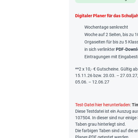
Digitaler Planer für das Schulj
Wochentage senkrecht
Woche auf 2 Seiten, bis zu 
Orgaseiten für bis zu 5 Klas
in sich verlinkter
PDF-Downl
Eintragungen mit Eingabest
**2 x 10,- € Gutscheine. Gültig a
15.11.26 bzw. 20.03. – 27.03.27
05.06. – 12.06.27
Test-Datei hier herunterladen:
Ti
Diese Testdatei ist ein Auszug au
107504. In dieser sind nur einige
Taben grau hinterlegt sind.
Die farbigen Taben sind auf die 
Planer-PDF getestet werden.