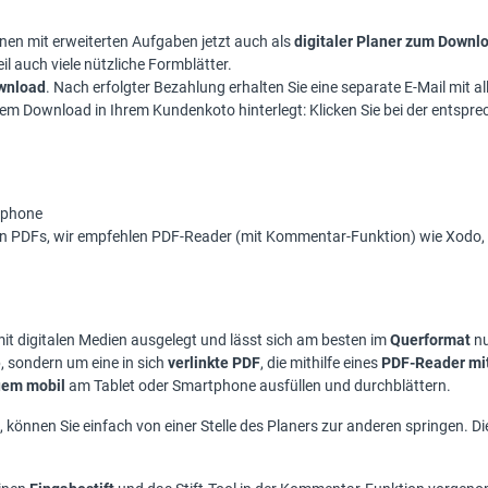
nnen mit erweiterten Aufgaben jetzt auch als
digitaler Planer zum Downl
l auch viele nützliche Formblätter.
ownload
.
Nach erfolgter Bezahlung erhalten Sie eine separate E-Mail mit 
em Download in Ihrem Kundenkoto hinterlegt: Klicken Sie bei der entspr
rtphone
n PDFs, wir empfehlen PDF-Reader (mit Kommentar-Funktion) wie Xodo, A
g mit digitalen Medien ausgelegt und lässt sich am besten im
Querformat
nu
, sondern um eine in sich
verlinkte PDF
, die mithilfe eines
PDF-Reader mi
em mobil
am Tablet oder Smartphone ausfüllen und durchblättern.
 können Sie einfach von einer Stelle des Planers zur anderen springen. D