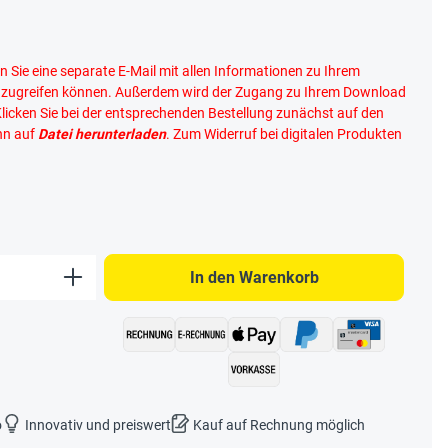
n Sie eine separate E-Mail mit allen Informationen zu Ihrem
n zugreifen können. Außerdem wird der Zugang zu Ihrem Download
Klicken Sie bei der entsprechenden Bestellung zunächst auf den
nn auf
Datei herunterladen
. Zum Widerruf bei digitalen Produkten
b den gewünschten Wert ein oder benutze 
In den Warenkorb
o
Innovativ und preiswert
Kauf auf Rechnung möglich