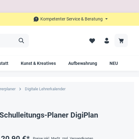
Kompetenter Service & Beratung
tatt
Kunst & Kreatives
Aufbewahrung
NEU
SAL
rerplaner
Digitale Lehrerkalender
Schulleitungs-Planer DigiPlan
20,90 €*
Preise inkl. MwSt. zzgl. Versandkosten