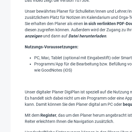
Das Video zeigt die Version 107504.
Unser bewährtes Planer für Schulleiter/innen und Lehrer/i
zusätzlichem Platz für Notizen im Kalendarium und Orga-Tei
Sie erhalten den Planer als einen
in sich verlinkten PDF-D
diesen zugreifen können. Außerdem wird der Zugang zu Ihr
anzeigen
und dann auf
Datei herunterladen
.
Nutzungs-Voraussetzungen:
PC, Mac, Tablet (optional mit Eingabestift) oder Sma
Programm/App für die Bearbeitung bzw. Befüllung vo
wie GoodNotes (iOS)
Unser digitaler Planer DigiPlan ist speziell auf die Nutzun
Es handelt sich dabei nicht um ein Programm oder eine App
kann. Damit können Sie den Planer digital am PC oder
bequ
Mit dem
Register
, das um den Planer herum angebracht ist,
Reiter erleichtern Ihnen die Navigation zusätzlich.