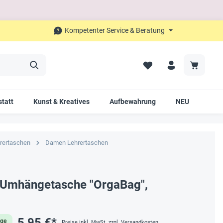
Kompetenter Service & Beratung
tatt
Kunst & Kreatives
Aufbewahrung
NEU
SAL
rertaschen
Damen Lehrertaschen
-Umhängetasche "OrgaBag",
5,95 €*
age
Preise inkl. MwSt. zzgl. Versandkosten