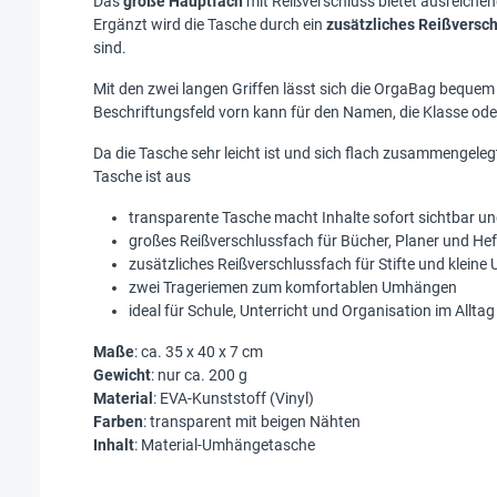
Das
große Hauptfach
mit Reißverschluss bietet ausreichend
Ergänzt wird die Tasche durch ein
zusätzliches Reißversc
sind.
Mit den zwei langen Griffen lässt sich die OrgaBag bequem
Beschriftungsfeld vorn kann für den Namen, die Klasse o
Da die Tasche sehr leicht ist und sich flach zusammengeleg
Tasche ist aus
transparente Tasche macht Inhalte sofort sichtbar un
großes Reißverschlussfach für Bücher, Planer und Hef
zusätzliches Reißverschlussfach für Stifte und kleine U
zwei Trageriemen zum komfortablen Umhängen
ideal für Schule, Unterricht und Organisation im Alltag
Maße
: ca. 35 x 40 x 7 cm
Gewicht
: nur ca. 200 g
Material
: EVA-Kunststoff (Vinyl)
Farben
: transparent mit beigen Nähten
Inhalt
: Material-Umhängetasche