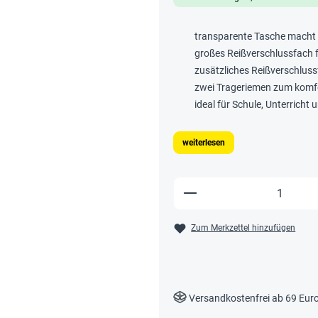
transparente Tasche macht I
großes Reißverschlussfach f
zusätzliches Reißverschlussf
zwei Trageriemen zum kom
ideal für Schule, Unterricht
weiterlesen
Produkt Anzahl: Gi
Zum Merkzettel hinzufügen
Versandkostenfrei ab 69 Eur