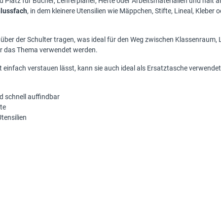
 Platz für Bücher, Lehrerplaner, Hefte oder Arbeitsmaterialien und hält 
hlussfach
, in dem kleinere Utensilien wie Mäppchen, Stifte, Lineal, Klebe
 über der Schulter tragen, was ideal für den Weg zwischen Klassenraum, 
der das Thema verwendet werden.
t einfach verstauen lässt, kann sie auch ideal als Ersatztasche verwende
d schnell auffindbar
te
tensilien