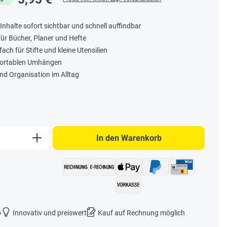
nhalte sofort sichtbar und schnell auffindbar
ür Bücher, Planer und Hefte
ach für Stifte und kleine Utensilien
fortablen Umhängen
 und Organisation im Alltag
b den gewünschten Wert ein oder benutze 
In den Warenkorb
o
Innovativ und preiswert
Kauf auf Rechnung möglich