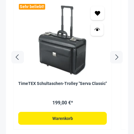
Sehr beliebt!
Seh
TimeTEX Schultaschen-Trolley "Serva Classic"
Tim
199,00 €*
Warenkorb