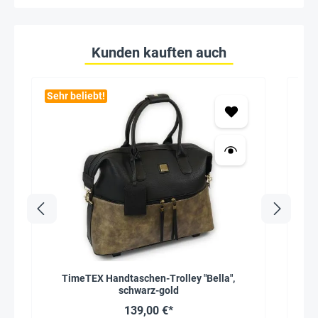
Kunden kauften auch
Sehr beliebt!
TimeTEX Handtaschen-Trolley "Bella",
Fa
schwarz-gold
139,00 €*