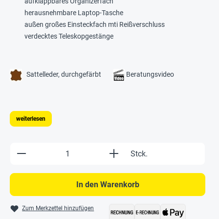
aufklappbares Organizerfach
herausnehmbare Laptop-Tasche
außen großes Einsteckfach mti Reißverschluss
verdecktes Teleskopgestänge
Sattelleder, durchgefärbt
Beratungsvideo
weiterlesen
Produkt Anzahl: Gib den gewünschten Wert e
Stck.
In den Warenkorb
Zum Merkzettel hinzufügen