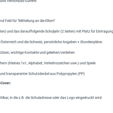
g und Verschluss-Gummi
d Feld für "Mitteilung an die Eltern"
eiten) und das darauffolgende Schuljahr (2 Seiten) mit Platz für Eintragu
 Österreich und die Schweiz, persönliche Angaben + Stundenpläne.
Notizen, wichtige Kontakte und geliehen/verliehen
chern (Kleines 1x1, Alphabet, Verkehrszeichen usw.) und Spiele
und transparenter Schutzdeckel aus Polypropylen (PP)
-Cover:
lbar, in die z.B. die Schuladresse oder das Logo eingedruckt wird