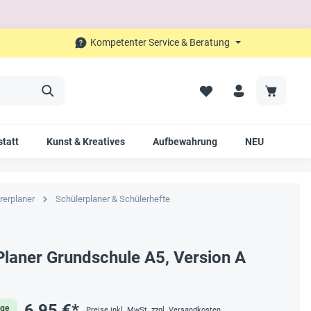
Kompetenter Service & Beratung
tatt
Kunst & Kreatives
Aufbewahrung
NEU
SAL
rerplaner
Schülerplaner & Schülerhefte
laner Grundschule A5, Version A
6,95 €*
age
Preise inkl. MwSt. zzgl. Versandkosten