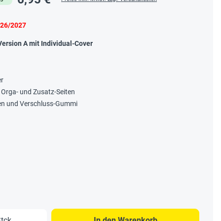
026/2027
ersion A mit Individual-Cover
er
 Orga- und Zusatz-Seiten
hen und Verschluss-Gummi
b den gewünschten Wert ein oder benutze 
tck.
In den Warenkorb