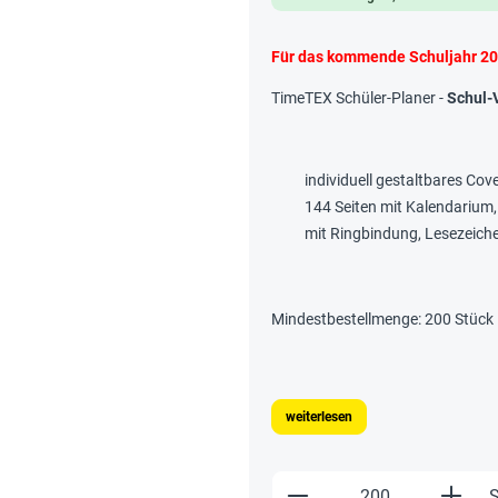
Für das kommende
Schuljahr 2
TimeTEX Schüler-Planer -
Schul-V
individuell gestaltbares Cov
144 Seiten mit Kalendarium,
mit Ringbindung, Lesezeic
Mindestbestellmenge: 200 Stück
weiterlesen
Produkt Anzahl: Gi
S