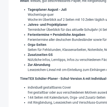
Inhalt
:
weißes, gut beschreibbares Papier, mit Ringbindun
Tagesplaner August - Juli
Wochentage quer
Woche im Überblick auf 2 Seiten mit 10 Zeilen täglich un
Jahres- und Projektplaner
Terminlicher Überblick für das aktuelle Schuljahr (4 S
Ferientermine + Persönliche Angaben
Ferientermine aller deutschen Bundesländer sowie für
Orga-Seiten
Seiten für Fehlstunden, Klassenarbeiten, Notenliste, 
Zusatzseiten GS
Nützliche Infos, Lerntipps, Infos zu verschiedenen Fä
Zur Abrundung
Lesezeichen-Lineal mit cm-Einteilung zum Einhängen 
TimeTEX Schüler-Planer - Schul-Version A mit Individual
individuell gestaltbares Cover
frei gestaltbar oder aus verschiedenen Motiven auswäh
144 Seiten mit Kalendarium, Orga- und Zusatz-Seiten
mit Ringbindung, Lesezeichen und Verschluss-Gummi