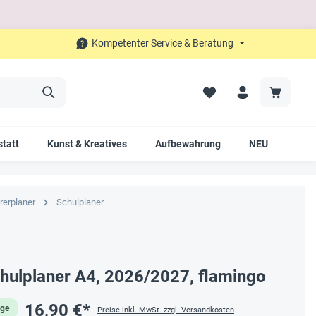
Kompetenter Service & Beratung
tatt
Kunst & Kreatives
Aufbewahrung
NEU
SAL
rerplaner
Schulplaner
 5 von 5 Sternen
ulplaner A4, 2026/2027, flamingo
16,90 €*
age
Preise inkl. MwSt. zzgl. Versandkosten