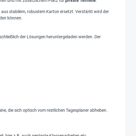
iten und mit zusätzlichem Platz für
private Termine
.
 aus stabilem, robustem Karton ersetzt. Verstärkt wird der
rden können.
nschließlich der Lösungen heruntergeladen werden. Der
mine, die sich optisch vom restlichen Tagesplaner abheben.
it, hier z.B. auch geplante Klassenarbeiten etc.