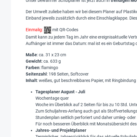
Unser bewährter Schulplaner ist jetzt auch in
trendigen Mo
Der Umwelt zuliebe haben wir bei diesem Planer auf Plastik
Einband jeweils zusätzlich durch eine Einschlagklappe. Die
Einmalig:
mit QR-Codes
Damit kann zu jedem Tag im Jahr eine ereignisaktuelle Ver
Aufhänger ist immer das Datum: mal ist es ein Geburtstag o
Maße
: ca. 31 x 23 cm
Gewicht
: ca. 633 g
Farben
: flamingo
Seitenzahl
: 198 Seiten, Softcover
Inhalt
: weißes, gut beschreibbares Papier, mit Ringbindun
Tagesplaner August - Juli
Wochentage quer
Woche im Überblick auf 2 Seiten für bis zu 10 Std. Unte
Zum Schuljahres-Anfang auch gut als Stoffverteilungsp
Stundenplan seitlich perforiert und daher umleg- oder
Für noch besseren Überblick mit Monatsübersicht des
Jahres- und Projektplaner
Terminlicher Jahresrückblick für das aktuelle Schuljah