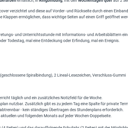
defarben
erhältlich, in
Ringbindung
, mit den
Wochentagen quer
auf 2 Se
cover verzichtet und diese auf Vorder- und Rückseite durch einen Einband
se Klappen ermöglichen, dass wichtige Seiten auf einen Griff geöffnet we
tretungs- und Unterrichtsstunde mit Informations- und Arbeitsblättern ei
der Todestag, mal eine Entdeckung oder Erfindung, mal ein Ereignis.
g (geschlossene Spiralbindung), 2 Lineal-Lesezeichen, Verschluss-Gummi
rricht täglich und ein zusätzliches Notizfeld für die Woche.
lan nutzbar. Zusätzlich gibt es zu jedem Tag eine Spalte für private Ter
 abtrennbar - kein ständiges Übertragen des Stundenplans erforderlich.
 aktuellen und folgenden Monats auf jeder Wochen-Doppelseite.
r (4 Seiten) und das darauffolgende Schuljahr (2 Seiten) mit der Möglichke