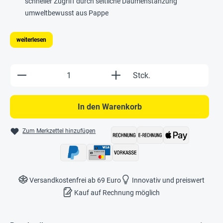
schneller Zugriff durch seitliche Daumenstanzung
umweltbewusst aus Pappe
weiterlesen
Produkt Anzahl: Gib den gewünschten Wert e
Stck.
In den Warenkorb
Zum Merkzettel hinzufügen
Versandkostenfrei ab 69 Euro
Innovativ und preiswert
Kauf auf Rechnung möglich