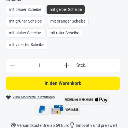
mit blauer Scheibe
mit gelber Scheibe
mit grüner Scheibe
mit oranger Scheibe
mit pinker Scheibe
mit roter Scheibe
mit violetter Scheibe
Produkt Anzahl: Gib den gewünschten Wert e
Stck.
In den Warenkorb
Zum Merkzettel hinzufügen
Versandkostenfrei ab 69 Euro
Innovativ und preiswert