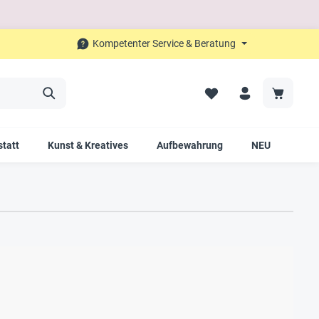
Kompetenter Service & Beratung
tatt
Kunst & Kreatives
Aufbewahrung
NEU
SAL