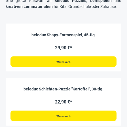
eine große Auswahl an
Beleduc Puzzles
,
Lernspielen
und
kreativen Lernmaterialien
für Kita, Grundschule oder Zuhause.
beleduc Shapy-Formenspiel, 45-tlg.
29,90 €*
Warenkorb
beleduc Schichten-Puzzle "Kartoffel", 30-tlg.
22,90 €*
Warenkorb