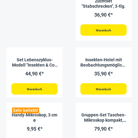
Zuchtset
"Stabschrecken", 3-tlg.
36,90 €*
Warenkorb
Set Lebenszyklus-
Insekten-Hotel mit
Modell "Insekten & Co.",
Beobachtungsmöglichk
20-tlg.
eit
44,90 €*
35,90 €*
Warenkorb
Warenkorb
Sehr beliebt!
Handy-Mikroskop, 3 cm
Gruppen-Set Taschen-
ø
Mikroskop kompakt,
60- bis 120-fach, 6
9,95 €*
79,90 €*
Stück