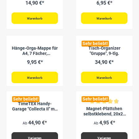
14,90 €*
6,95 €*
Warenkorb
Warenkorb
Sehr beliebt!
Hänge-Orga-Mappe für
Tisch-Organizer
A4, 7 Fächer,
"Gruppe", 9-tlg.
transparent
9,95 €*
34,90 €*
Warenkorb
Warenkorb
Sehr beliebt!
Sehr beliebt!
TimeTEX Handy-
Durchschnittliche Bewertung v
Magnet-Plättchen
Garage "Collecta II" mit
selbstklebend, 20x20
Stofftaschen
mm, 100 Stück
44,90 €*
4,95 €*
Ab
Ab
Varianten
Varianten