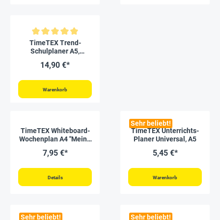
Durchschnittliche Bewertung von 5 von 5 Sternen
TimeTEX Trend-
Schulplaner A5,
2026/2027, flamingo
14,90 €*
Warenkorb
Sehr beliebt!
TimeTEX Whiteboard-
TimeTEX Unterrichts-
Wochenplan A4 "Meine
Planer Universal, A5
Woche", magnetisch, 4-
7,95 €*
5,45 €*
tlg.
Details
Warenkorb
Sehr beliebt!
Sehr beliebt!