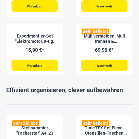
Warenkorb
Warenkorb
Sehr beliebt!
Experimentier-Set
Müll vermeiden, Müll
"Elektromotor, 9-tlg.
trennen &
Abfallpyramide,
15,90 €*
69,90 €*
magnetisch, 79-tlg.
Warenkorb
Warenkorb
Effizient organisieren, clever aufbewahren
Sehr beliebt!
Sehr beliebt!
Stehsammler
TimeTEX Set Flexo-
"Fächerstar" A4, 23
Utensilien-Taschen
Fächer
farbig, 3-tlg.