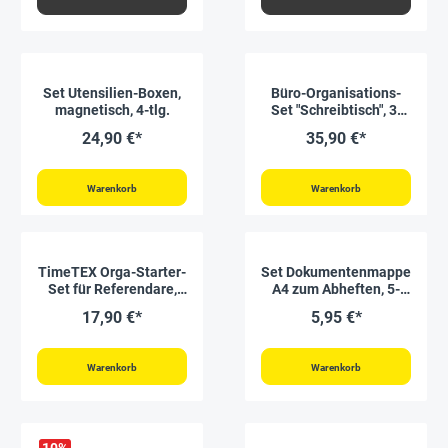
Set Utensilien-Boxen,
Büro-Organisations-
magnetisch, 4-tlg.
Set "Schreibtisch", 3-
tlg.
24,90 €*
35,90 €*
Warenkorb
Warenkorb
TimeTEX Orga-Starter-
Set Dokumentenmappe
Set für Referendare,
A4 zum Abheften, 5-
19-tlg.
tlg., farbsortiert
17,90 €*
5,95 €*
Warenkorb
Warenkorb
10
%