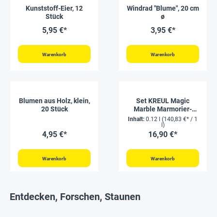
Kunststoff-Eier, 12
Windrad "Blume", 20 cm
Stück
ø
5,95 €*
3,95 €*
Warenkorb
Warenkorb
Blumen aus Holz, klein,
Set KREUL Magic
20 Stück
Marble Marmorier-
Farben à 20 ml, 6-tlg.
Inhalt:
0.12 l
(140,83 €* / 1
l)
4,95 €*
16,90 €*
Warenkorb
Warenkorb
Entdecken, Forschen, Staunen