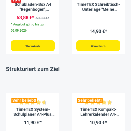
Schubladen-Box A4
TimeTEX Schreibtisch-
"Regenbogen",
Unterlage "Meine
Kunststoff mit 6
Woche"
53,88 €*
59,90 €*
Schüben
* Angebot gültig bis zum
03.09.2026
14,90 €*
Warenkorb
Warenkorb
Strukturiert zum Ziel
Sehr beliebt!
Sehr beliebt!
Durchschnittliche Bewertung von 4.8 von 5 Sternen
Durchschnittliche Bewertung v
TimeTEX System-
TimeTEX Kompakt-
Schulplaner A4-Plus,
Lehrerkalender A4-
gelb, 2026/2027
Plus 2026/2027
11,90 €*
10,90 €*