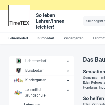
So leben
Lehrer/innen
leichter!
Lehrerbedarf
Bürobedarf
Kindergarten
Lehrmit
Das Bau
Lehrerbedarf
Bürobedarf
Sensation
Gemeinsam mit
Kindergarten
Eden Reforesta
Honduras, Indo
Lehrmittel -
Grundschule
So helfen
Eden Reforesta
Lehrmittel -