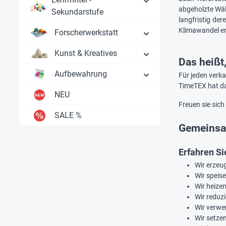
abgeholzte Wäl
Sekundarstufe
langfristig de
Klimawandel e
Forscherwerkstatt
Kunst & Kreatives
Das heißt
Aufbewahrung
Für jeden verka
TimeTEX hat d
NEU
Freuen sie sic
SALE %
Gemeinsam
Erfahren S
Wir erzeu
Wir speise
Wir heize
Wir reduz
Wir verwe
Wir setzen