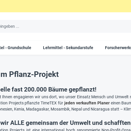
tel - Grundschule
Lehrmittel - Sekundarstufe
Forscherwerks
m Pflanz-Projekt
elle fast 200.000 Bäume gepflanzt!
 Ihnen engagieren wir uns dort, wo unser Einsatz Mensch und Umwelt 
tion Projects pflanzte TimeTEX für
jeden verkauften Planer
einen Baum.
nesien, Kenia, Madagaskar, Mosambik, Nepal und Nicaragua statt – Klima
 wir ALLE gemeinsam der Umwelt und schafften 
tion Projects ist eine international hoch renommierte Non-Profit-Orga