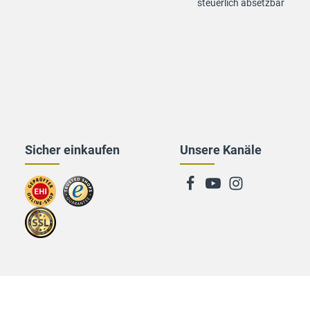
steuerlich absetzbar
Sicher einkaufen
Unsere Kanäle
Zum
Zu
EHI-
trusted
Zertifikat
Shops