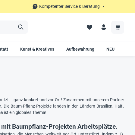
Kompetenter Service & Beratung
tatt
Kunst & Kreatives
Aufbewahrung
NEU
SAL
nutzt – ganz konkret und vor Ort! Zusammen mit unserem Partner
 Die Baum-Pflanz-Projekte fanden in den Ländern Brasilien, Haiti,
 ist ein globales Thema!
mit Baumpflanz-Projekten Arbeitsplätze.
nisation, die Menschen weltweit vor Ort unterstützt, indem z. B.