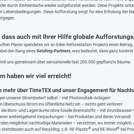
der durch Einheimische wieder aufgeforstet werden. Diese Projekte schaff
ren Lebensbedingungen. Diese Aufforstung sorgt für eine Erholung der N
ntgegen.
, dass auch mit Ihrer Hilfe globale Aufforstungs
uften Planer spendeten wir an Eden Reforestation Projects einen Betrag, 
abei den Rang eines
Setzling-Partners
, was bedeutet, dass ganz konkre
h mit uns gemeinsam über sensationelle fast 200.000 gepflanzte Bäume.
 haben wir viel erreicht!
ie mehr über TimeTEX und unser Engagement für Nachhal
gen unseren Strombedarf selbst – mit Photovoltaik-Anlagen!
n Überschuss-Strom ins öffentliche Netz ein – nichts geht verloren!
n die Büro- und Lagerräume ohne fossile Brennstoffe – mit Grundwass
ieren weitestgehend Verpackungen – bei Produkten und deren Versand!
nden möglichst nachhaltige Materialien – verzichten, wo immer möglich, a
®
®
 stattdessen auch auf Recycling, z.B. RE-Plastic
und RE-Wood
bei Pro