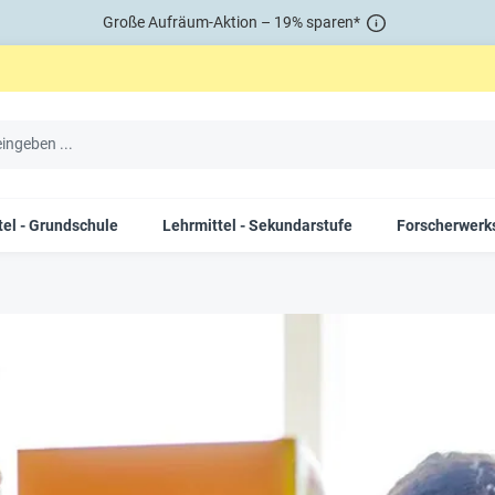
Große Aufräum-Aktion – 19% sparen*
tel - Grundschule
Lehrmittel - Sekundarstufe
Forscherwerks