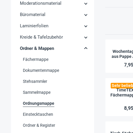
Moderationsmaterial
Büromaterial
Laminierfolien
Kreide & Tafelzubehör
Ordner & Mappen
Wochenta
aus Pappe 
Fächermappe
Untertei
7,95
Verschlu
Dokumentenmappe
Stehsammler
Sehr belieb
TimeTEX
Sammelmappe
Fächermapp
farbi
Ordnungsmappe
Verschlu
8,95
Einstecktaschen
Ordner & Register