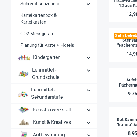
Tisch-Fäch
Schreibtischzubehör
12 aus P
farbi
12,9
Karteikartenbox &
Verschlu
Karteikasten
CO2 Messgeräte
Sehr belieb
Stehsa
Planung für Ärzte + Hotels
"Fächersta
Fäc
14,9
Kindergarten
Lehrmittel -
Grundschule
Aufst
Fächerma
Lehrmittel -
Schulplane
9,75
Sekundarstufe
Forscherwerkstatt
Set Samm
Kunst & Kreatives
"Natura" A
8,95
Aufbewahrung