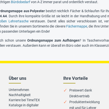
ichtigen
Bürdobedarf
von A-Z immer parat und ordentlich verstaut.
rdnungsmappe aus Polyester
besitzt reichlich Fächer & Schlaufen für I
N A4
. Durch ihre kompakte Größe ist sie leicht in der Handhabung und 
oßen Lehrertasche
verstauen. Damit alles sicher verschlossen ist, 
inden Sie in unserem Sortimente die clevere
Fächermappe
, die Ihre Unt
 passenden Unterlagen ein Ende!
uch schon unsere
Ordnungsmappe zum Aufhängen
? In Taschenvorha
lien verstauen. Außerdem kann er überall im Büro oder auch im Klassen
Über uns
Ihre Vorteile
Unternehmen
Preiswert dank
Nachhaltigkeit
Direktvertrieb
Karriere bei TimeTEX
Produktentwicklung
Kataloge in digitaler
mit und für Lehrer