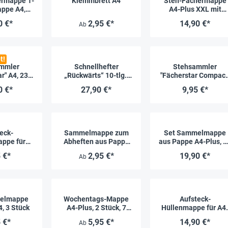
ermappe 1-
Klemmbrett A4
Steh-Fächermappe
appe A4,
A4-Plus XXL mit
g mit
Verschluss-Gummi, 2
0 €*
2,95 €*
14,90 €*
Ab
ssgummi
Fächer
t!
mmler
Schnellhefter
Stehsammler
r" A4, 23
„Rückwärts“ 10-tlg.,
"Fächerstar Compact
her
farbig sortiert
A4, 13 Fächer
0 €*
27,90 €*
9,95 €*
eck-
Sammelmappe zum
Set Sammelmappe
ppe für
Abheften aus Pappe
aus Pappe A4-Plus, 1
r A5-Plus
A4-Plus
Stück, farbig
 €*
2,95 €*
19,90 €*
Ab
elmappe
Wochentags-Mappe
Aufsteck-
4, 3 Stück
A4-Plus, 2 Stück, 7
Hüllenmappe für A4
Unterteilungen
Plus
 €*
5,95 €*
14,90 €*
Ab