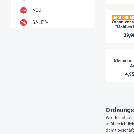
NEU
Sehr belieb
SALE %
Organizer 
"Mobiles B
Tablet u
39,9
Klemmbre
A
4,95
Ordnungsm
Wer kennt es 
unübersichtlic
damit beschäfti