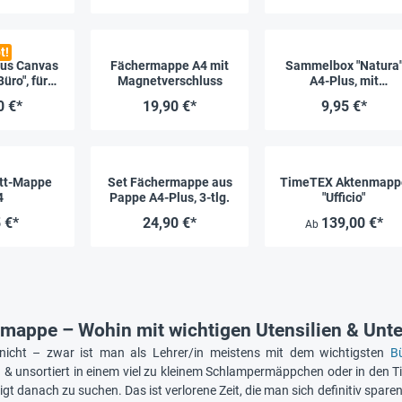
t!
aus Canvas
Fächermappe A4 mit
Sammelbox "Natura
üro", für
Magnetverschluss
A4-Plus, mit
nd Block
Verschlussgummi
0 €*
19,90 €*
9,95 €*
tt-Mappe
Set Fächermappe aus
TimeTEX Aktenmapp
4
Pappe A4-Plus, 3-tlg.
"Ufficio"
 €*
24,90 €*
139,00 €*
Ab
appe – Wohin mit wichtigen Utensilien & Unte
nicht – zwar ist man als Lehrer/in meistens mit dem wichtigsten
B
h & unsortiert in einem viel zu kleinem Schlampermäppchen oder in den T
gt danach zu suchen. Das ist verlorene Zeit, die man sich definitiv spare