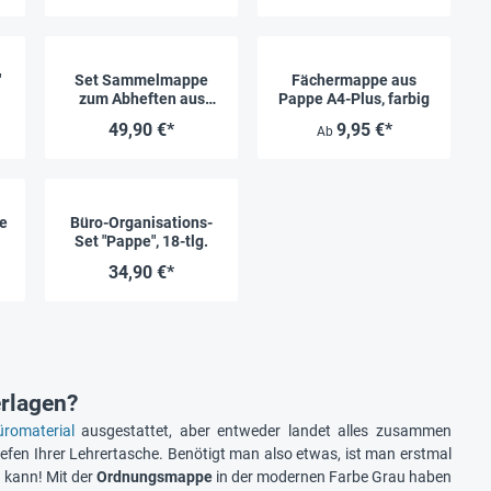
"
Set Sammelmappe
Fächermappe aus
zum Abheften aus
Pappe A4-Plus, farbig
Pappe A4-Plus, 25
49,90 €*
9,95 €*
Ab
Stück
e
Büro-Organisations-
Set "Pappe", 18-tlg.
34,90 €*
rlagen?
üromaterial
ausgestattet, aber entweder landet alles zusammen
iefen Ihrer Lehrertasche. Benötigt man also etwas, ist man erstmal
n kann! Mit der
Ordnungsmappe
in der modernen Farbe Grau haben