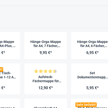
gs-Mappe
Hänge-Orga-Mappe
Hänge-Orga-Mappe
A4-Plus, 7
für A4, 7 Fächer,
für A4, 6 Fächer,
lungen,
transparent
schwarz
 €*
9,95 €*
6,95 €*
ssgummi
t!
 Tisch-
Set
Durchschnittliche Bewertung von 4.4 von 5 Sternen
Aufsteck-
e 1-12 A4,
Dokumentenmappe
Fächermappe für
g mit
A4 zum Abheften, 5-
Schulplaner A4-Plus
ssgummi
tlg., transparent
 €*
12,90 €*
5,95 €*
farblos
Sehr beliebt!