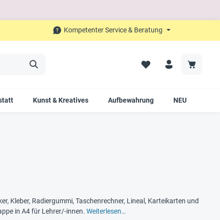
Kompetenter Service & Beratung
tatt
Kunst & Kreatives
Aufbewahrung
NEU
SAL
ker, Kleber, Radiergummi, Taschenrechner, Lineal, Karteikarten und
ppe in A4 für Lehrer/-innen.
Weiterlesen…