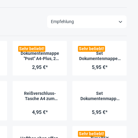
Sehr beliebt!
Sehr beliebt!
Dokumentenmappe
Set
"Post" A4-Plus, 2
Dokumentenmappen
Fächer
A4, 7-tlg., farbsortiert
2,95 €*
5,95 €*
Reißverschluss-
Set
Tasche A4 zum
Dokumentenmappe
Abheften
A4 zum Abheften, 5-
tlg., farbsortiert
4,95 €*
5,95 €*
Sehr beliebt!