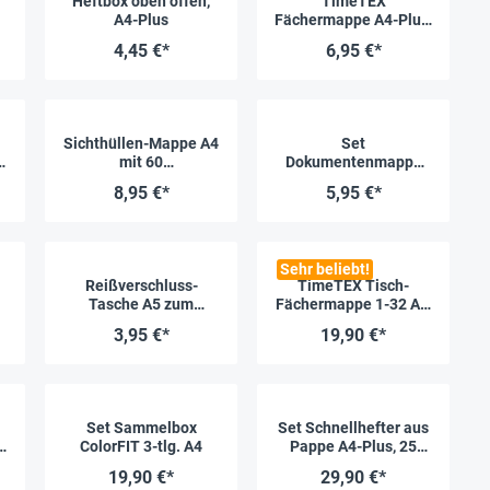
Heftbox oben offen,
TimeTEX
A4-Plus
Fächermappe A4-Plus,
5
transparent farbig
4,45 €*
6,95 €*
Sichthüllen-Mappe A4
Set
"
mit 60
Dokumentenmappe
Klarsichttaschen
A4, 7-tlg., transparent
8,95 €*
5,95 €*
farblos
Sehr beliebt!
Reißverschluss-
TimeTEX Tisch-
0
Tasche A5 zum
Fächermappe 1-32 A4,
Abheften
farbig mit
3,95 €*
19,90 €*
Verschlussgummi
Set Sammelbox
Set Schnellhefter aus
-
ColorFIT 3-tlg. A4
Pappe A4-Plus, 25
Stück, farbig
19,90 €*
29,90 €*