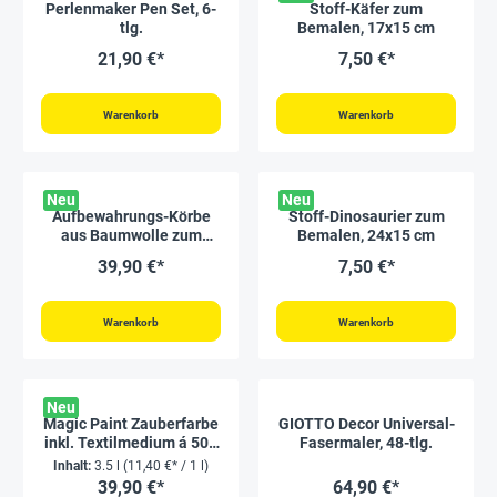
Perlenmaker Pen Set, 6-
Stoff-Käfer zum
tlg.
Bemalen, 17x15 cm
21,90 €*
7,50 €*
Warenkorb
Warenkorb
Neu
Neu
Aufbewahrungs-Körbe
Stoff-Dinosaurier zum
aus Baumwolle zum
Bemalen, 24x15 cm
Bemalen, 10 Stück
39,90 €*
7,50 €*
Warenkorb
Warenkorb
Neu
Magic Paint Zauberfarbe
GIOTTO Decor Universal-
inkl. Textilmedium á 500
Fasermaler, 48-tlg.
ml, 7-tlg.
Inhalt:
3.5 l
(11,40 €* / 1 l)
39,90 €*
64,90 €*