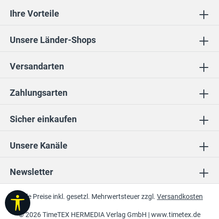
Ihre Vorteile
Unsere Länder-Shops
Versandarten
Zahlungsarten
Sicher einkaufen
Unsere Kanäle
Newsletter
* Alle Preise inkl. gesetzl. Mehrwertsteuer zzgl.
Versandkosten
Werkzeugleiste anzeigen
© 2026 TimeTEX HERMEDIA Verlag GmbH |
www.timetex.de