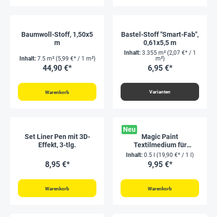
Baumwoll-Stoff, 1,50x5
Bastel-Stoff "Smart-Fab",
m
0,61x5,5 m
Inhalt:
3.355 m²
(2,07 €* / 1
Inhalt:
7.5 m²
(5,99 €* / 1 m²)
m²)
44,90 €*
6,95 €*
Varianten
Warenkorb
Neu
Set Liner Pen mit 3D-
Magic Paint
Effekt, 3-tlg.
Textilmedium für
Zauberfarbe, 500 ml
Inhalt:
0.5 l
(19,90 €* / 1 l)
8,95 €*
9,95 €*
Warenkorb
Warenkorb