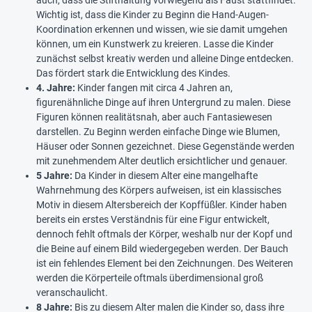
auch, dass die Stifthaltung vorwiegend als Faust stattfindet.
Wichtig ist, dass die Kinder zu Beginn die Hand-Augen-
Koordination erkennen und wissen, wie sie damit umgehen
können, um ein Kunstwerk zu kreieren. Lasse die Kinder
zunächst selbst kreativ werden und alleine Dinge entdecken.
Das fördert stark die Entwicklung des Kindes.
4. Jahre:
Kinder fangen mit circa 4 Jahren an,
figurenähnliche Dinge auf ihren Untergrund zu malen. Diese
Figuren können realitätsnah, aber auch Fantasiewesen
darstellen. Zu Beginn werden einfache Dinge wie Blumen,
Häuser oder Sonnen gezeichnet. Diese Gegenstände werden
mit zunehmendem Alter deutlich ersichtlicher und genauer.
5 Jahre:
Da Kinder in diesem Alter eine mangelhafte
Wahrnehmung des Körpers aufweisen, ist ein klassisches
Motiv in diesem Altersbereich der Kopffüßler. Kinder haben
bereits ein erstes Verständnis für eine Figur entwickelt,
dennoch fehlt oftmals der Körper, weshalb nur der Kopf und
die Beine auf einem Bild wiedergegeben werden. Der Bauch
ist ein fehlendes Element bei den Zeichnungen. Des Weiteren
werden die Körperteile oftmals überdimensional groß
veranschaulicht.
8 Jahre:
Bis zu diesem Alter malen die Kinder so, dass ihre