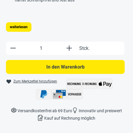
weiterlesen
Produkt Anzahl: Gib den gewünschten Wert e
Stck.
In den Warenkorb
Zum Merkzettel hinzufügen
Versandkostenfrei ab 69 Euro
Innovativ und preiswert
Kauf auf Rechnung möglich