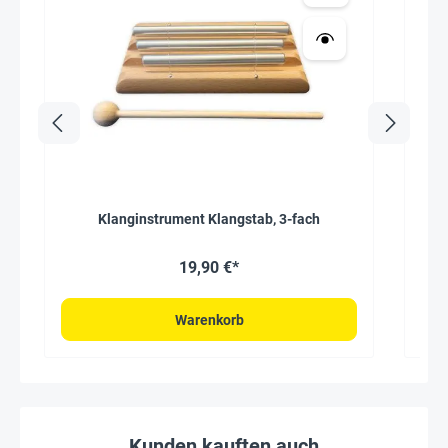
Klanginstrument Klangstab, 3-fach
Kla
19,90 €*
Warenkorb
Kunden kauften auch