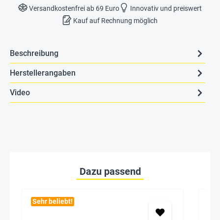
Versandkostenfrei ab 69 Euro
Innovativ und preiswert
Kauf auf Rechnung möglich
Beschreibung
Herstellerangaben
Video
Dazu passend
Sehr beliebt!
Seh