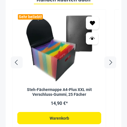
Sehr beliebt!
Seh
Steh-Fächermappe A4-Plus XXL mit
AB
Verschluss-Gummi, 25 Fächer
14,90 €*
Warenkorb