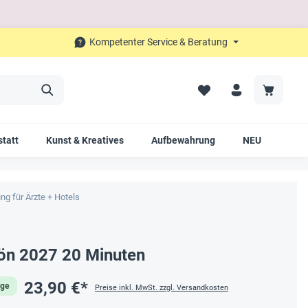
Kompetenter Service & Beratung
tatt
Kunst & Kreatives
Aufbewahrung
NEU
SAL
ng für Ärzte + Hotels
ön 2027 20 Minuten
23,90 €*
age
Preise inkl. MwSt. zzgl. Versandkosten