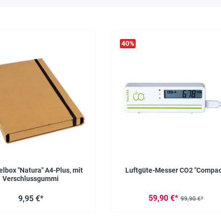
40
%
box "Natura" A4-Plus, mit
Luftgüte-Messer CO2 "Compac
Verschlussgummi
59,90 €*
9,95 €*
99,90 €*