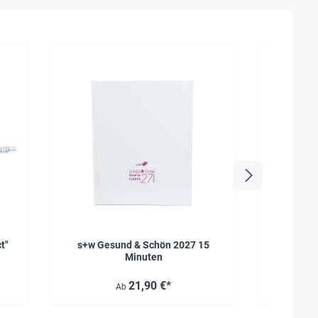
t"
s+w Gesund & Schön 2027 15
Patienten
Minuten
21,90 €*
Ab