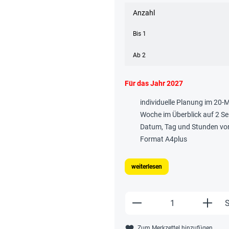
Anzahl
Bis
1
Ab
2
Für das Jahr 2027
individuelle Planung im 20
Woche im Überblick auf 2 Se
Datum, Tag und Stunden vo
Format A4plus
weiterlesen
Produkt Anzahl: Gi
S
Zum Merkzettel hinzufügen