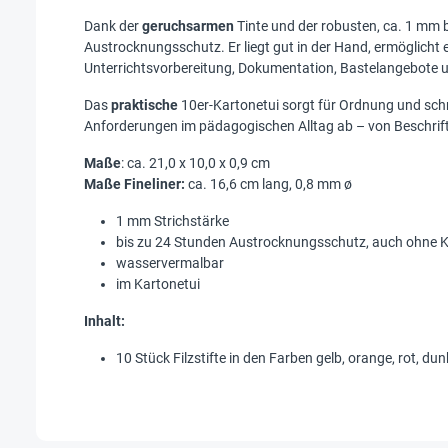
Dank der
geruchsarmen
Tinte und der robusten, ca. 1 mm bre
Austrocknungsschutz. Er liegt gut in der Hand, ermöglicht e
Unterrichtsvorbereitung, Dokumentation, Bastelangebote u
Das
praktische
10er-Kartonetui sorgt für Ordnung und schn
Anforderungen im pädagogischen Alltag ab – von Beschriftu
Maße
: ca. 21,0 x 10,0 x 0,9 cm
Maße Fineliner:
ca. 16,6 cm lang, 0,8 mm ø
1 mm Strichstärke
bis zu 24 Stunden Austrocknungsschutz, auch ohne 
wasservermalbar
im Kartonetui
Inhalt:
10 Stück Filzstifte in den Farben gelb, orange, rot, du