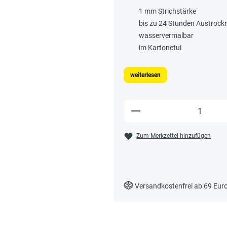
1 mm Strichstärke
bis zu 24 Stunden Austroc
wasservermalbar
im Kartonetui
weiterlesen
Produkt Anzahl: Gi
Zum Merkzettel hinzufügen
Versandkostenfrei ab 69 Eur