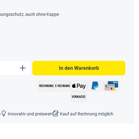
knungsschutz, auch ohne Kappe
b den gewünschten Wert ein oder benutze 
In den Warenkorb
o
Innovativ und preiswert
Kauf auf Rechnung möglich