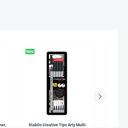
Neu
Neu
ner,
Stabilo Creative Tips Arty Multi-
Eberha