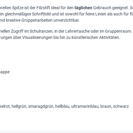
iten Spitze ist der Filzstift ideal für den
täglichen
Gebrauch geeignet. Se
in gleichmäßiges Schriftbild und ist sowohl für feine Linien als auch für 
nd kreative Gruppenarbeiten unverzichtbar.
ellen Zugriff im Schulranzen, in der Lehrertasche oder im Gruppenraum.
ngen über Visualisierungen bis hin zu künstlerischen Aktivitäten.
Kappe
nkelrot, hellgrün, smaragdgrün, hellblau, ultramarinblau, braun, schwarz