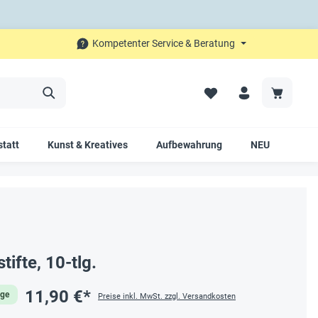
Kompetenter Service & Beratung
tatt
Kunst & Kreatives
Aufbewahrung
NEU
SAL
tifte, 10-tlg.
11,90 €*
age
Preise inkl. MwSt. zzgl. Versandkosten