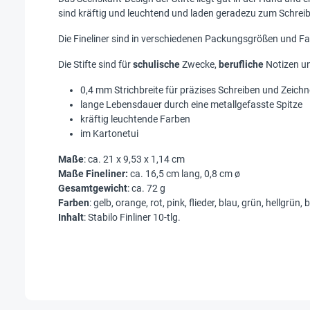
sind kräftig und leuchtend und laden geradezu zum Schrei
Die Fineliner sind in verschiedenen Packungsgrößen und Fa
Die Stifte sind für
schulische
Zwecke,
berufliche
Notizen u
0,4 mm Strichbreite für präzises Schreiben und Zeich
lange Lebensdauer durch eine metallgefasste Spitze
kräftig leuchtende Farben
im Kartonetui
Maße
: ca. 21 x 9,53 x 1,14 cm
Maße Fineliner:
ca. 16,5 cm lang, 0,8 cm ø
Gesamtgewicht
: ca. 72 g
Farben
: gelb, orange, rot, pink, flieder, blau, grün, hellgrün
Inhalt
: Stabilo Finliner 10-tlg.