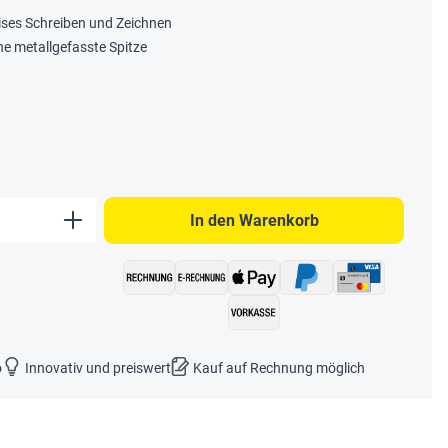
zises Schreiben und Zeichnen
e metallgefasste Spitze
b den gewünschten Wert ein oder benutze 
In den Warenkorb
o
Innovativ und preiswert
Kauf auf Rechnung möglich