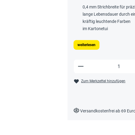
0,4 mm Strichbreite für prä
lange Lebensdauer durch ein
kräftig leuchtende Farben
im Kartonetui
weiterlesen
Produkt Anzahl: Gi
Zum Merkzettel hinzufügen
Versandkostenfrei ab 69 Eur