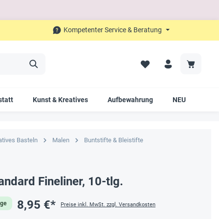
Kompetenter Service & Beratung
tatt
Kunst & Kreatives
Aufbewahrung
NEU
SAL
atives Basteln
Malen
Buntstifte & Bleistifte
andard Fineliner, 10-tlg.
8,95 €*
age
Preise inkl. MwSt. zzgl. Versandkosten