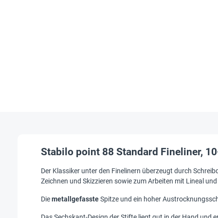
Stabilo point 88 Standard Fineliner, 10
Der Klassiker unter den Finelinern überzeugt durch Schreibq
Zeichnen und Skizzieren sowie zum Arbeiten mit Lineal un
Die
metallgefasste
Spitze und ein hoher Austrocknungssc
Das Sechskant-Design der Stifte liegt gut in der Hand und e