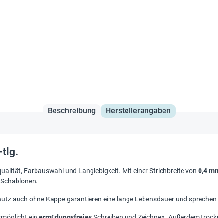
Beschreibung
Herstellerangaben
-tlg.
ualität, Farbauswahl und Langlebigkeit. Mit einer Strichbreite von
0,4 m
d Schablonen.
hutz auch ohne Kappe garantieren eine lange Lebensdauer und sprechen
rmöglicht ein
ermüdungsfreies
Schreiben und Zeichnen. Außerdem trockne