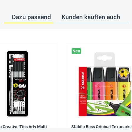
Dazu passend
Kunden kauften auch
Neu
o Creative Tips Arty Multi-
Stabilo Boss Original Textmarker
Liner, 5-tlg.
tlg.