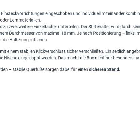
ie 3 Einsteckvorrichtungen eingeschoben und individuell miteinander komb
f oder Lernmaterialien.
bis zu zwei weitere Einzelfächer unterteilen. Der Stiftehalter wird durch se
inem Durchmesser von maximal 18 mm. Je nach Positionierung – links, mi
r die Halterung rutschen.
it einem stabilen Klickverschluss sicher verschließen. Ein seitlich angeb
e Nische eingeklappt werden. Das macht die Box nicht nur besonders han
en – stabile Querfüße sorgen dabei für einen
sicheren Stand.