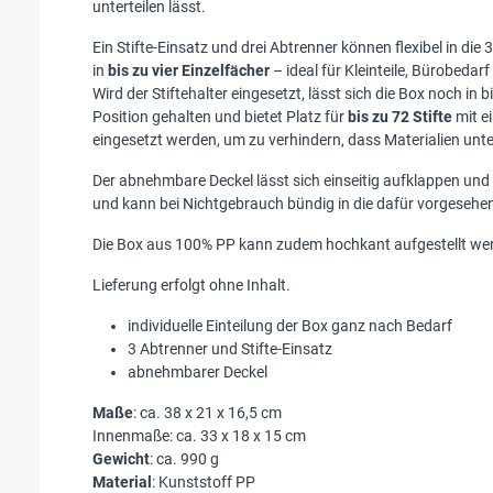
unterteilen lässt.
Ein Stifte-Einsatz und drei Abtrenner können flexibel in d
in
bis zu vier Einzelfächer
– ideal für Kleinteile, Bürobedar
Wird der Stiftehalter eingesetzt, lässt sich die Box noch in 
Position gehalten und bietet Platz für
bis zu 72 Stifte
mit e
eingesetzt werden, um zu verhindern, dass Materialien unte
Der abnehmbare Deckel lässt sich einseitig aufklappen und m
und kann bei Nichtgebrauch bündig in die dafür vorgesehen
Die Box aus 100% PP kann zudem hochkant aufgestellt werd
Lieferung erfolgt ohne Inhalt.
individuelle Einteilung der Box ganz nach Bedarf
3 Abtrenner und Stifte-Einsatz
abnehmbarer Deckel
Maße
: ca. 38 x 21 x 16,5 cm
Innenmaße: ca. 33 x 18 x 15 cm
Gewicht
: ca. 990 g
Material
: Kunststoff PP