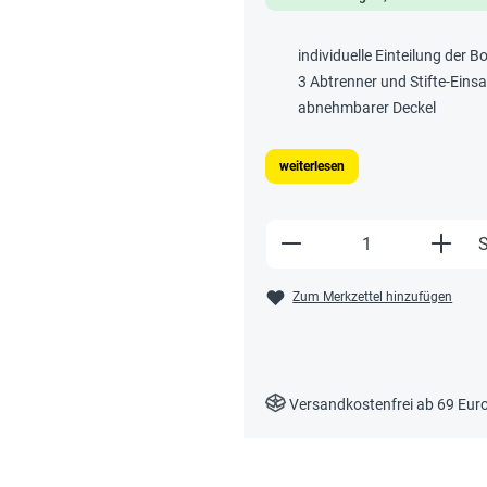
individuelle Einteilung der 
3 Abtrenner und Stifte-Einsa
abnehmbarer Deckel
weiterlesen
Produkt Anzahl: Gi
S
Zum Merkzettel hinzufügen
Versandkostenfrei ab 69 Eur