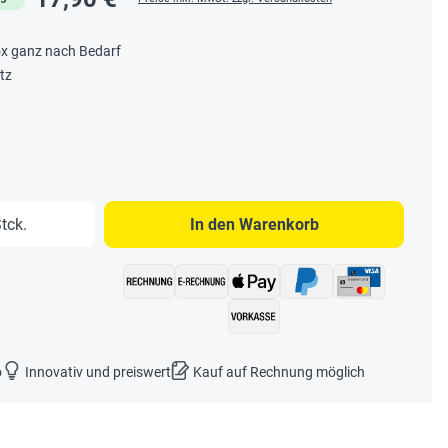
Box ganz nach Bedarf
tz
b den gewünschten Wert ein oder benutze 
tck.
In den Warenkorb
o
Innovativ und preiswert
Kauf auf Rechnung möglich