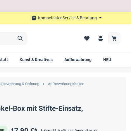
Kompetenter Service & Beratung
tatt
Kunst & Kreatives
Aufbewahrung
NEU
SAL
ufbewahrung & Ordnung
Aufbewahrungsboxen
el-Box mit Stifte-Einsatz,
17,90 €*
age
Preise inkl. MwSt. zzgl. Versandkosten