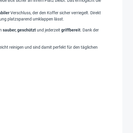
ede Box sicher an ihrem Platz bleibt. Das ermöglicht die
abiler
Verschluss, der den Koffer sicher verriegelt. Direkt
dung platzsparend umklappen lässt.
en
sauber, geschützt
und jederzeit
griffbereit
. Dank der
leicht reinigen und sind damit perfekt für den täglichen