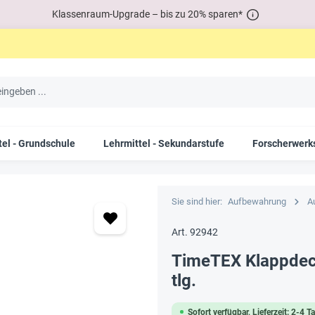
Klassenraum-Upgrade – bis zu 20% sparen*
tel - Grundschule
Lehrmittel - Sekundarstufe
Forscherwerks
Sie sind hier:
Aufbewahrung
A
Art. 92942
TimeTEX Klappdeck
tlg.
Sofort verfügbar, Lieferzeit: 2-4 T