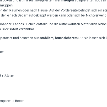
en Boxen und ist mit fest
integrierten Trennstegen
ausgestattet, sodass j
umkippen.
hen den Räumen oder nach Hause. Auf der Vorderseite befindet sich ein
st
, der je nach Bedarf aufgeklappt werden kann oder sich bei Nichtverwen
heinander. Langes Suchen entfällt und die aufbewahrten Materialien bleib
n Blick sofort erkennbar.
sgestattet und bestehen aus
stabilem, bruchsicherem
PP. Sie lassen sich 
auen
5 x 2,3 cm
ransparente Boxen