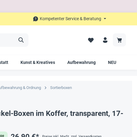
Kompetenter Service & Beratung
tatt
Kunst & Kreatives
Aufbewahrung
NEU
SAL
ufbewahrung & Ordnung
Sortierboxen
el-Boxen im Koffer, transparent, 17-
26,90 €*
age
Preise inkl. MwSt. zzgl. Versandkosten