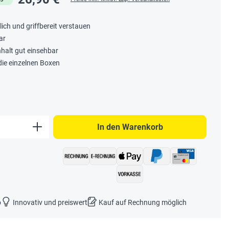
lich und griffbereit verstauen
ar
halt gut einsehbar
 die einzelnen Boxen
b den gewünschten Wert ein oder benutze 
In den Warenkorb
o
Innovativ und preiswert
Kauf auf Rechnung möglich