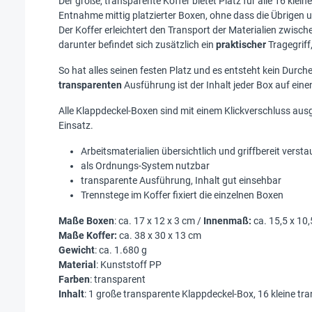
Der große, transparente Koffer bietet Platz für alle 16 klein
Entnahme mittig platzierter Boxen, ohne dass die Übrigen 
Der Koffer erleichtert den Transport der Materialien zwisc
darunter befindet sich zusätzlich ein
praktischer
Tragegriff
So hat alles seinen festen Platz und es entsteht kein Durc
transparenten
Ausführung ist der Inhalt jeder Box auf eine
Alle Klappdeckel-Boxen sind mit einem Klickverschluss au
Einsatz.
Arbeitsmaterialien übersichtlich und griffbereit verst
als Ordnungs-System nutzbar
transparente Ausführung, Inhalt gut einsehbar
Trennstege im Koffer fixiert die einzelnen Boxen
Maße Boxen
: ca. 17 x 12 x 3 cm /
Innenmaß:
ca. 15,5 x 10,
Maße Koffer:
ca. 38 x 30 x 13 cm
Gewicht
: ca. 1.680 g
Material
: Kunststoff PP
Farben
: transparent
Inhalt
: 1 große transparente Klappdeckel-Box, 16 kleine t