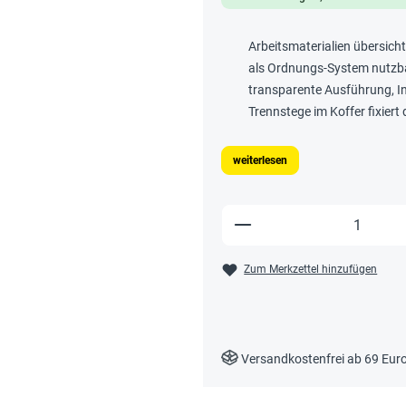
Arbeitsmaterialien übersicht
als Ordnungs-System nutzb
transparente Ausführung, In
Trennstege im Koffer fixiert
weiterlesen
Produkt Anzahl: Gi
Zum Merkzettel hinzufügen
Versandkostenfrei ab 69 Eur