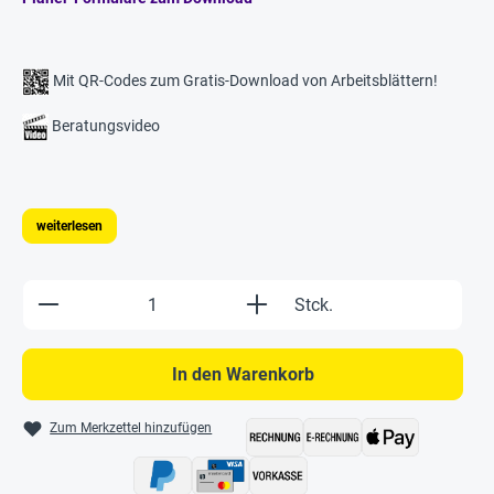
Mit QR-Codes zum Gratis-Download von Arbeitsblättern!
Beratungsvideo
weiterlesen
Produkt Anzahl: Gib den gewünschten Wert e
Stck.
In den Warenkorb
Zum Merkzettel hinzufügen