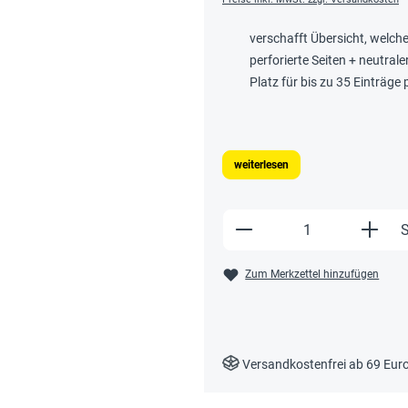
verschafft Übersicht, welch
perforierte Seiten + neutral
Platz für bis zu 35 Einträge 
weiterlesen
Produkt Anzahl: Gi
S
Zum Merkzettel hinzufügen
Versandkostenfrei ab 69 Eur