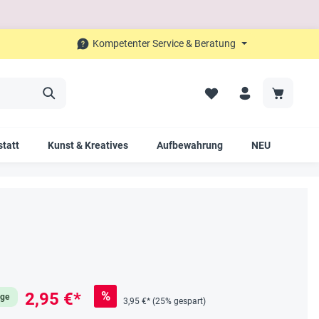
Kompetenter Service & Beratung
tatt
Kunst & Kreatives
Aufbewahrung
NEU
SAL
%
2,95 €*
age
3,95 €*
(25% gespart)