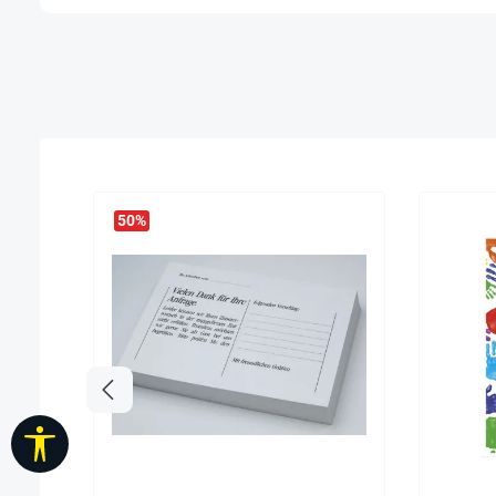
50
%
Werkzeugleiste anzeigen