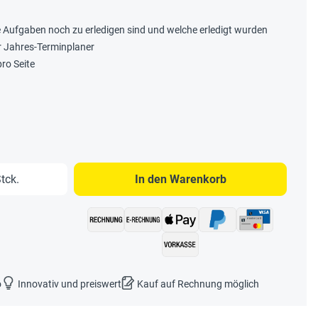
e Aufgaben noch zu erledigen sind und welche erledigt wurden
er Jahres-Terminplaner
pro Seite
b den gewünschten Wert ein oder benutze 
tck.
In den Warenkorb
o
Innovativ und preiswert
Kauf auf Rechnung möglich