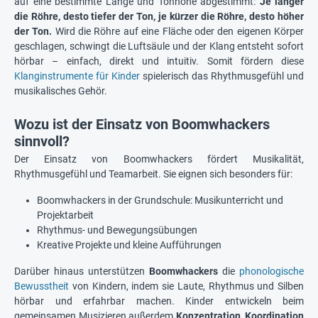
auf eine bestimmte Länge und Tonhöhe abgestimmt:
Je länger
die Röhre, desto tiefer der Ton, je kürzer die Röhre, desto höher
der Ton.
Wird die Röhre auf eine Fläche oder den eigenen Körper
geschlagen, schwingt die Luftsäule und der Klang entsteht sofort
hörbar – einfach, direkt und intuitiv. Somit fördern diese
Klanginstrumente für Kinder
spielerisch das Rhythmusgefühl und
musikalisches Gehör.
Wozu ist der Einsatz von Boomwhackers
sinnvoll?
Der Einsatz von Boomwhackers fördert Musikalität,
Rhythmusgefühl und Teamarbeit. Sie eignen sich besonders für:
Boomwhackers in der Grundschule: Musikunterricht und
Projektarbeit
Rhythmus- und Bewegungsübungen
Kreative Projekte und kleine Aufführungen
Darüber hinaus unterstützen
Boomwhackers
die
phonologische
Bewusstheit
von Kindern, indem sie Laute, Rhythmus und Silben
hörbar und erfahrbar machen. Kinder entwickeln beim
gemeinsamen Musizieren außerdem
Konzentration, Koordination