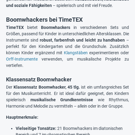
und soziale Fähigkeiten
– spielerisch und mit viel Freude.
Boomwhackers bei TimeTEX
TimeTEX
bietet
Boomwhackers
in verschiedenen Sets und
Größen, passend für Kinder in unterschiedlichen Altersklassen. Die
Instrumente sind
robust, farbenfroh und leicht zu handhaben
–
perfekt für den Kindergarten und die Grundschule. Zusätzlich
können Kinder ergänzend mit
Klangstäben
experimentieren oder
Orff-Instrumente
verwenden, um musikalische Projekte zu
vertiefen.
Klassensatz Boomwhacker
Der
Klassensatz Boomwhacker, 45 tlg.
ist ein umfangreiches Set
für den Musikunterricht. Er ist ideal dafür geeignet, den Kindern
spielerisch
musikalische Grundkenntnisse
wie Rhythmus,
Harmonie und Melodie zu vermitteln – allein oder in der Gruppe.
Hauptmerkmale:
Vielseitige Tonsätze:
21 Boomwhackers im diatonischen
Bereich und 7 im chromatischen Bereich