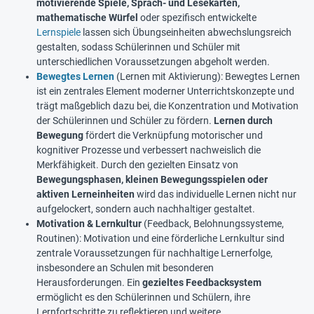
motivierende Spiele, Sprach- und Lesekarten,
mathematische Würfel
oder spezifisch entwickelte
Lernspiele
lassen sich Übungseinheiten abwechslungsreich
gestalten, sodass Schülerinnen und Schüler mit
unterschiedlichen Voraussetzungen abgeholt werden.
Bewegtes Lernen
(Lernen mit Aktivierung): Bewegtes Lernen
ist ein zentrales Element moderner Unterrichtskonzepte und
trägt maßgeblich dazu bei, die Konzentration und Motivation
der Schülerinnen und Schüler zu fördern.
Lernen durch
Bewegung
fördert die Verknüpfung motorischer und
kognitiver Prozesse und verbessert nachweislich die
Merkfähigkeit. Durch den gezielten Einsatz von
Bewegungsphasen, kleinen Bewegungsspielen oder
aktiven Lerneinheiten
wird das individuelle Lernen nicht nur
aufgelockert, sondern auch nachhaltiger gestaltet.
Motivation & Lernkultur
(Feedback, Belohnungssysteme,
Routinen): Motivation und eine förderliche Lernkultur sind
zentrale Voraussetzungen für nachhaltige Lernerfolge,
insbesondere an Schulen mit besonderen
Herausforderungen. Ein
gezieltes Feedbacksystem
ermöglicht es den Schülerinnen und Schülern, ihre
Lernfortschritte zu reflektieren und weitere