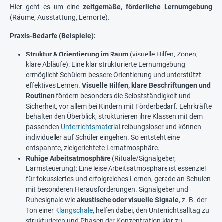
Hier geht es um eine
zeitgemäße, förderliche Lernumgebung
(Räume, Ausstattung, Lernorte).
Praxis-Bedarfe (Beispiele):
Struktur & Orientierung im Raum
(visuelle Hilfen, Zonen,
klare Abläufe): Eine klar strukturierte Lernumgebung
ermöglicht Schülern bessere Orientierung und unterstützt
effektives Lernen.
Visuelle Hilfen, klare Beschriftungen und
Routinen
fördern besonders die Selbstständigkeit und
Sicherheit, vor allem bei Kindern mit Förderbedarf. Lehrkräfte
behalten den Überblick, strukturieren ihre Klassen mit dem
passenden
Unterrichtsmaterial
reibungsloser und können
individueller auf Schüler eingehen. So entsteht eine
entspannte, zielgerichtete Lernatmosphäre.
Ruhige Arbeitsatmosphäre
(Rituale/Signalgeber,
Lärmsteuerung): Eine leise Arbeitsatmosphäre ist essenziel
für fokussiertes und erfolgreiches Lernen, gerade an Schulen
mit besonderen Herausforderungen. Signalgeber und
Ruhesignale wie
akustische oder visuelle Signale
, z. B. der
Ton einer
Klangschale
, helfen dabei, den Unterrichtsalltag zu
strukturieren und Phasen der Konzentration klar zu