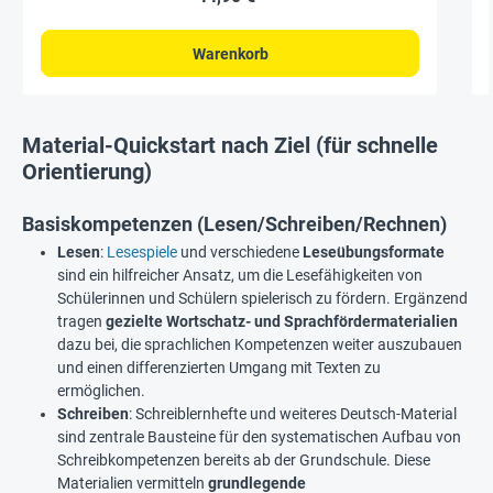
sofortigen Loslegen insgesamt 100 Blatt Papier, chlorfrei
gebleicht Jumbo-Marker für lang anhaltende Schreibfreude
Klin
Maße: ca. 65 x 93 cmGewicht: ca. 5.640 gInhalt: Flipchart-
Warenkorb
Starter-Set bestehend aus: 5 Blöcke à 20 Blatt, 80 g/m²,
kariert/blanko, ca. 650 x 930 mm 2 Jumbo-Flipchart-Marker
(schwarz und rot) mit Keilspitze 2-10 mm 4 Haft-Magnete rund,
grau (ca. 30 mm ø)
Material-Quickstart nach Ziel (für schnelle
Orientierung)
Basiskompetenzen (Lesen/Schreiben/Rechnen)
Lesen
:
Lesespiele
und verschiedene
Leseübungsformate
sind ein hilfreicher Ansatz, um die Lesefähigkeiten von
Schülerinnen und Schülern spielerisch zu fördern. Ergänzend
tragen
gezielte Wortschatz- und Sprachfördermaterialien
dazu bei, die sprachlichen Kompetenzen weiter auszubauen
und einen differenzierten Umgang mit Texten zu
ermöglichen.
Schreiben
: Schreiblernhefte und weiteres Deutsch-Material
sind zentrale Bausteine für den systematischen Aufbau von
Schreibkompetenzen bereits ab der Grundschule. Diese
Materialien vermitteln
grundlegende