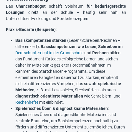
Klangschale aus bis zu 7 verschiedenen Metallen mit Kissen,
Das
Chancenbudget
schafft Spielraum für
bedarfsgerechte
Klöppel und besticktem Beutel Der Beutel ist in verschiedenen
Farben erhältlich - eine Farbauswahl kann nicht getroffen
Lösungen
direkt an der Schule – häufig sehr nah an
werden. Maße Klangschale: ca. 3 cm hoch, 7 cm øMaße
Unterrichtsentwicklung und Förderkonzepten.
Holzklöppel: ca. 11 cm langGesamtgewicht: ca. 191 gInhalt:
Klangschale, Holzklöppel, Kissen, Beutel
Praxis-Bedarfe (Beispiele)
:
Basiskompetenzen stärken
(Lesen/Schreiben/Rechnen –
differenziert):
Basiskompetenzen wie Lesen, Schreiben
im
Deutschunterricht in der Grundschule
und
Rechnen
bilden
das Fundament für jedes erfolgreiche Lernen und stehen
daher im Mittelpunkt gezielter Fördermaßnahmen im
Rahmen des Startchancen-Programms. Um diese
elementaren Fähigkeiten dauerhaft zu stärken, empfiehlt
sich ein differenziertes Vorgehen, das sowohl
spielerische
Methoden
, z. B. mit Lesespielen, Steckwürfeln, als auch
diagnostisch orientierte Materialien
wie Schreiblern- und
Rechenhefte
mit einbindet.
Spielerisches Üben & diagnostiknahe Materialien
:
Spielerisches Üben und diagnostiknahe Materialien sind
zentrale Bausteine, um Basiskompetenzen nachhaltig zu
fördern und differenzierten Unterricht zu ermöglichen. Durch