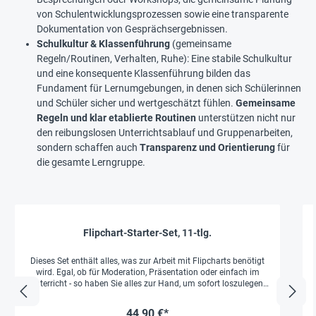
von Schulentwicklungsprozessen sowie eine transparente
Dokumentation von Gesprächsergebnissen.
Schulkultur & Klassenführung
(gemeinsame
Regeln/Routinen, Verhalten, Ruhe): Eine stabile Schulkultur
und eine konsequente Klassenführung bilden das
Fundament für Lernumgebungen, in denen sich Schülerinnen
und Schüler sicher und wertgeschätzt fühlen.
Gemeinsame
Regeln und klar etablierte Routinen
unterstützen nicht nur
den reibungslosen Unterrichtsablauf und Gruppenarbeiten,
sondern schaffen auch
Transparenz und Orientierung
für
die gesamte Lerngruppe.
Flipchart-Starter-Set, 11-tlg.
Dieses Set enthält alles, was zur Arbeit mit Flipcharts benötigt
wird. Egal, ob für Moderation, Präsentation oder einfach im
Unterricht - so haben Sie alles zur Hand, um sofort loszulegen.
gr
Natürlich kann das Set auch verwendet werden, um den eigenen
Vorrat an Material wieder aufzufüllen. Grundausstattung zum
44,90 €*