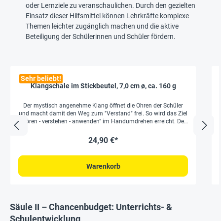
oder Lernziele zu veranschaulichen. Durch den gezielten
Einsatz dieser Hilfsmittel können Lehrkräfte komplexe
Themen leichter zugänglich machen und die aktive
Beteiligung der Schülerinnen und Schüler fördern.
Sehr beliebt!
Klangschale im Stickbeutel, 7,0 cm ø, ca. 160 g
Der mystisch angenehme Klang öffnet die Ohren der Schüler
und macht damit den Weg zum "Verstand" frei. So wird das Ziel
"hören - verstehen - anwenden" im Handumdrehen erreicht. Der
Klang kann eine zentrale Schlüsselfunktion für die
Aufnahmebereitschaft der Schüler haben, so dass die
24,90 €*
Wissensvermittlung auf fruchtbaren Boden fällt. Dem Ton der
Klangschalen werden noch viele andere positive Eigenschaften
nachgesagt. Er beruhigt und kann wie Balsam für Körper, Geist
Warenkorb
und Seele wirken (z. B. Meditation, Klang-Therapie, -Massage).
Diese gegossene Klangschale wird mit Kissen und Klöppel in
einem hübsch bestickten Beutel mit praktischem Zieh-
Verschluss geliefert und ist damit auch eine tolle Geschenkidee.
Durch ihre kompakte Größe passt sie in jede Tasche. Die
Säule II – Chancenbudget: Unterrichts- &
hochwertige Verarbeitung aus bis zu 7 verschiedenen Metallen
gewährleistet einen klaren und angenehmen Klang. gegossene
Schulentwicklung