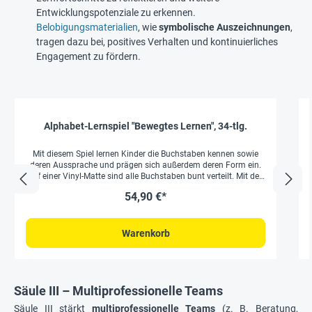
Entwicklungspotenziale zu erkennen.
Belobigungsmaterialien
, wie
symbolische Auszeichnungen
,
tragen dazu bei, positives Verhalten und kontinuierliches
Engagement zu fördern.
Alphabet-Lernspiel "Bewegtes Lernen", 34-tlg.
Mit diesem Spiel lernen Kinder die Buchstaben kennen sowie
deren Aussprache und prägen sich außerdem deren Form ein.
Auf einer Vinyl-Matte sind alle Buchstaben bunt verteilt. Mit den
beiliegenden Würfeln und Markierungen können viele Spiele
54,90 €*
gespielt werden, durch die die Kinder im Erkennen der
Buchstaben immer sicherer werden. Die Matte ist abwischbar
und daher lange verwendbar. Mit Lehrerhandreichung. fördert
Konzentrationsfähigkeit vermittelt spielerisch das Alphabet und
Warenkorb
Leseverständnis auch zum Stundenwechsel oder bei der
Freiarbeit einsetzbar Inhalt: 1 Buchstaben-Matte 5 aufblasbare
Würfel mit Motiven 28 Markierungen Maße Matte: ca. 137 x 137
cm
Säule III – Multiprofessionelle Teams
Säule III stärkt
multiprofessionelle Teams
(z. B. Beratung,