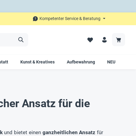
Kompetenter Service & Beratung
tatt
Kunst & Kreatives
Aufbewahrung
NEU
SAL
her Ansatz für die
k
und bietet einen
ganzheitlichen Ansatz
für