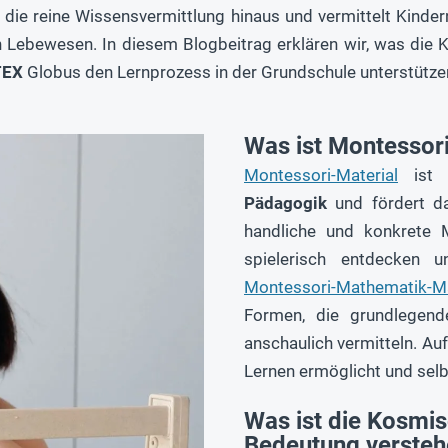
r die reine Wissensvermittlung hinaus und vermittelt Kinder
n Lebewesen. In diesem Blogbeitrag erklären wir, was die
TEX
Globus den Lernprozess in der Grundschule unterstütze
Was ist Montessori
Montessori-Material
ist 
Pädagogik
und fördert da
handliche und konkrete M
spielerisch entdecken 
Montessori-Mathematik-Ma
Formen, die grundlegende
anschaulich vermitteln. Au
Lernen ermöglicht und sel
Was ist die Kosmi
Bedeutung versteh