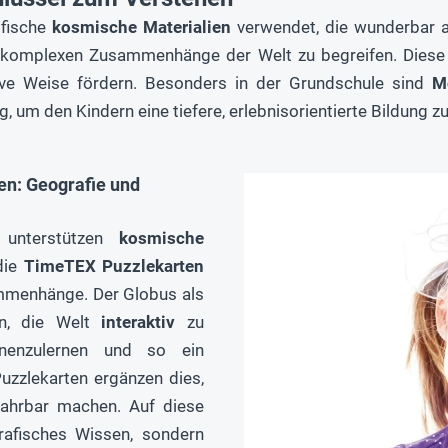
fische
kosmische Materialien
verwendet, die wunderbar 
 komplexen Zusammenhänge der Welt zu begreifen. Diese Ma
tive Weise fördern. Besonders in der Grundschule sind
M
 um den Kindern eine tiefere, erlebnisorientierte Bildung z
n: Geografie und
unterstützen
kosmische
die
TimeTEX Puzzlekarten
ammenhänge. Der Globus als
rn, die Welt
interaktiv
zu
nenzulernen und so ein
uzzlekarten ergänzen dies,
rfahrbar machen. Auf diese
rafisches Wissen, sondern