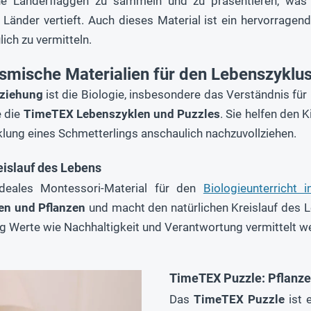
ne Länderflaggen zu sammeln und zu präsentieren, was 
Länder vertieft. Auch dieses Material ist ein hervorragen
ich zu vermitteln.
osmische Materialien für den Lebenszyklu
ziehung
ist die Biologie, insbesondere das Verständnis für
 die
TimeTEX Lebenszyklen und Puzzles
. Sie helfen den
lung eines Schmetterlings anschaulich nachzuvollziehen.
eislauf des Lebens
deales Montessori-Material für den
Biologieunterricht 
en und Pflanzen
und macht den natürlichen Kreislauf des L
tig Werte wie Nachhaltigkeit und Verantwortung vermittelt w
TimeTEX Puzzle: Pflanze
Das
TimeTEX Puzzle
ist 